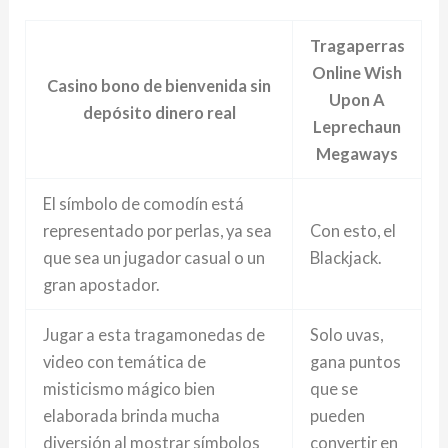
Tragaperras
Online Wish
Casino bono de bienvenida sin
Upon A
depósito dinero real
Leprechaun
Megaways
El símbolo de comodín está
representado por perlas, ya sea
Con esto, el
que sea un jugador casual o un
Blackjack.
gran apostador.
Jugar a esta tragamonedas de
Solo uvas,
video con temática de
gana puntos
misticismo mágico bien
que se
elaborada brinda mucha
pueden
diversión al mostrar símbolos
convertir en