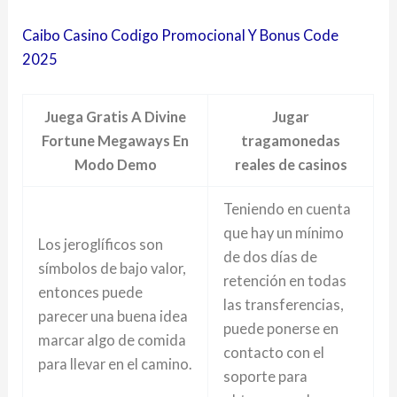
Caibo Casino Codigo Promocional Y Bonus Code
2025
Juega Gratis A Divine
Jugar
Fortune Megaways En
tragamonedas
Modo Demo
reales de casinos
Teniendo en cuenta
que hay un mínimo
Los jeroglíficos son
de dos días de
símbolos de bajo valor,
retención en todas
entonces puede
las transferencias,
parecer una buena idea
puede ponerse en
marcar algo de comida
contacto con el
para llevar en el camino.
soporte para