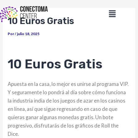
Ir
Navegación
Menú
al
de
10 Euros Gratis
contenido
entradas
Por
/
julio 18, 2025
10 Euros Gratis
Apuesta en la casa, lo mejor es unirse al programa VIP.
Y seguramente lo pondrá al día sobre cómo funciona
la industria india de los juegos de azar en los casinos
en línea, así que sigue regresando en caso de que
quieras ganar algunas monedas gratis. Un bote
progresivo, disfrutarás de los gráficos de Roll the
Dice.