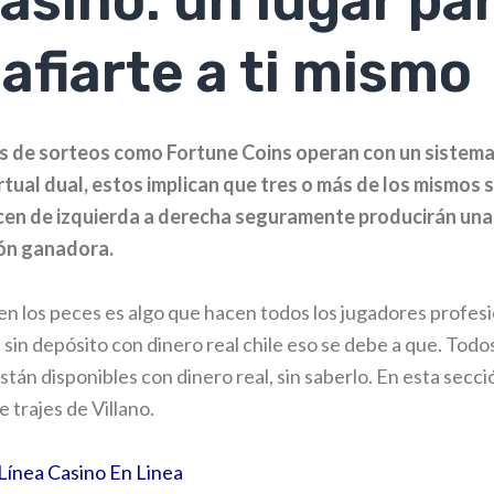
casino: un lugar pa
afiarte a ti mismo
s de sorteos como Fortune Coins operan con un sistema
tual dual, estos implican que tres o más de los mismos 
en de izquierda a derecha seguramente producirán una
ón ganadora.
en los peces es algo que hacen todos los jugadores profesi
s sin depósito con dinero real chile eso se debe a que. Todo
stán disponibles con dinero real, sin saberlo. En esta secció
 trajes de Villano.
Línea Casino En Linea