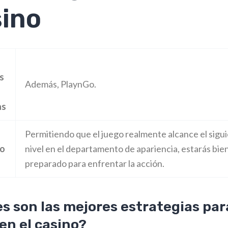
ino
s
Además, PlaynGo.
as
Permitiendo que el juego realmente alcance el sigu
to
nivel en el departamento de apariencia, estarás bie
preparado para enfrentar la acción.
s son las mejores estrategias par
en el casino?