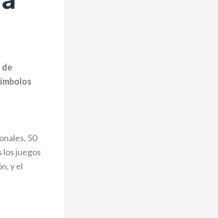
ra
 de
símbolos
onales, 50
s los juegos
n, y el