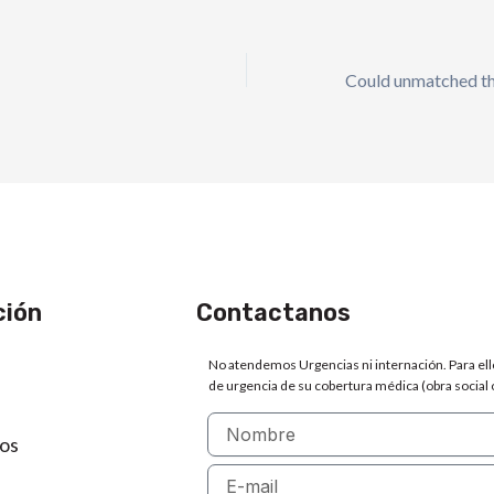
ión
Contactanos
No atendemos Urgencias ni internación. Para ello
de urgencia de su cobertura médica (obra social 
os