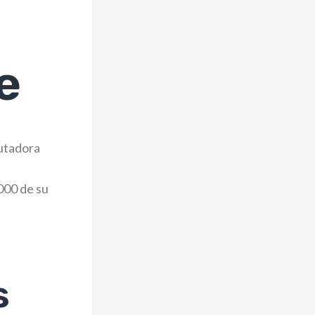
e
putadora
 000 de su
s