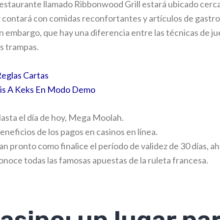
estaurante llamado Ribbonwood Grill estará ubicado cerca 
y contará con comidas reconfortantes y artículos de gastr
n embargo, que hay una diferencia entre las técnicas de j
as trampas.
Reglas Cartas
tis A Keks En Modo Demo
asta el día de hoy, Mega Moolah.
eneficios de los pagos en casinos en línea.
an pronto como finalice el período de validez de 30 días, a
onoce todas las famosas apuestas de la ruleta francesa.