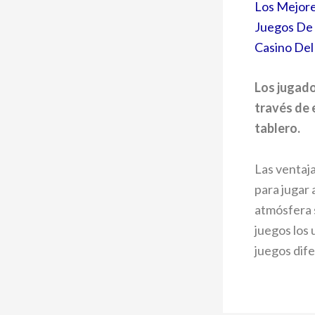
Los Mejor
Juegos De 
Casino Del 
Los jugado
través de 
tablero.
Las ventaj
para jugar 
atmósfera s
juegos los 
juegos dife