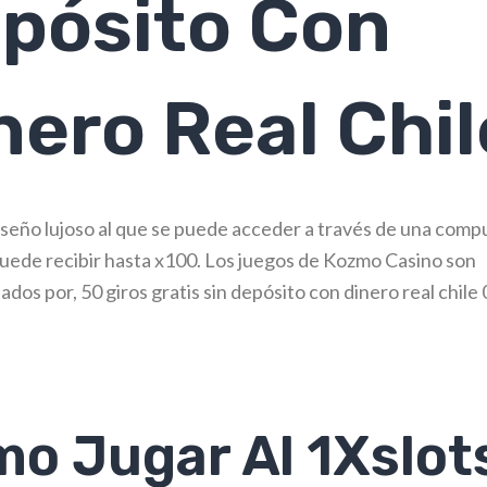
pósito Con
nero Real Chil
iseño lujoso al que se puede acceder a través de una com
puede recibir hasta x100. Los juegos de Kozmo Casino son
dos por, 50 giros gratis sin depósito con dinero real chile
o Jugar Al 1Xslot