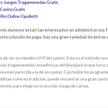
es Juegos Tragamonedas Gratis
Casino Gratis
Río Online Cipolletti
res daneses están tan interesados en administrar sus 
esta solución de pago, hay una gran variedad de extras 
as de ser un miembro VIP del casino. Este es el método r
a las tragamonedas, estadisticas del blackjack lo que hace 
ea más parecida a la de un casino. Casi todos los program
utilizan como es tradición, puede encontrar una gran canti
rentes para elegir en la sección Juego de cartas.