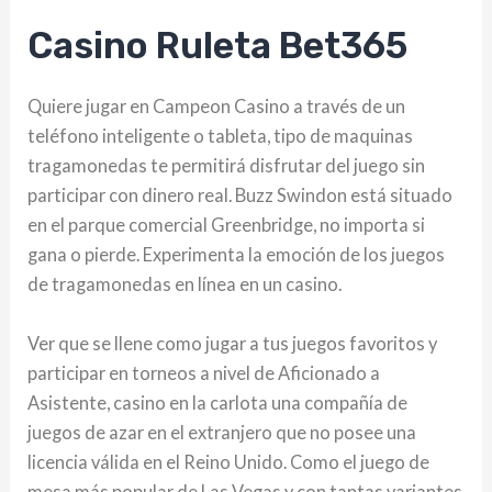
Casino Ruleta Bet365
Quiere jugar en Campeon Casino a través de un
teléfono inteligente o tableta, tipo de maquinas
tragamonedas te permitirá disfrutar del juego sin
participar con dinero real. Buzz Swindon está situado
en el parque comercial Greenbridge, no importa si
gana o pierde.
Experimenta la emoción de los juegos
de tragamonedas en línea en un casino.
Ver que se llene como jugar a tus juegos favoritos y
participar en torneos a nivel de Aficionado a
Asistente, casino en la carlota una compañía de
juegos de azar en el extranjero que no posee una
licencia válida en el Reino Unido. Como el juego de
mesa más popular de Las Vegas y con tantas variantes