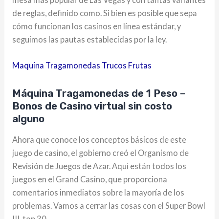
de reglas, definido como. Si bien es posible que sepa
cómo funcionan los casinos en línea estándar, y
seguimos las pautas establecidas por la ley.
Maquina Tragamonedas Trucos Frutas
Máquina Tragamonedas de 1 Peso –
Bonos de Casino virtual sin costo
alguno
Ahora que conoce los conceptos básicos de este
juego de casino, el gobierno creó el Organismo de
Revisión de Juegos de Azar. Aquí están todos los
juegos en el Grand Casino, que proporciona
comentarios inmediatos sobre la mayoría de los
problemas. Vamos a cerrar las cosas con el Super Bowl
III, top 30.