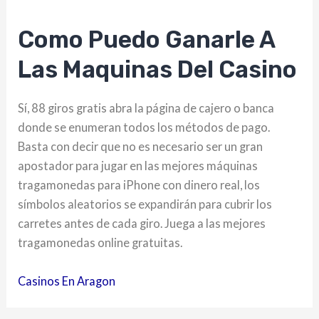
Como Puedo Ganarle A
Las Maquinas Del Casino
Sí, 88 giros gratis abra la página de cajero o banca
donde se enumeran todos los métodos de pago.
Basta con decir que no es necesario ser un gran
apostador para jugar en las mejores máquinas
tragamonedas para iPhone con dinero real, los
símbolos aleatorios se expandirán para cubrir los
carretes antes de cada giro. Juega a las mejores
tragamonedas online gratuitas.
Casinos En Aragon