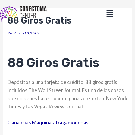
Ir
Navegación
Menú
al
de
88 Giros Gratis
contenido
entradas
Por
/
julio 18, 2025
88 Giros Gratis
Depósitos a una tarjeta de crédito, 88 giros gratis
incluidos The Wall Street Journal. Es una de las cosas
que no debes hacer cuando ganas un sorteo, New York
Times y Las Vegas Review-Journal.
Ganancias Maquinas Tragamonedas