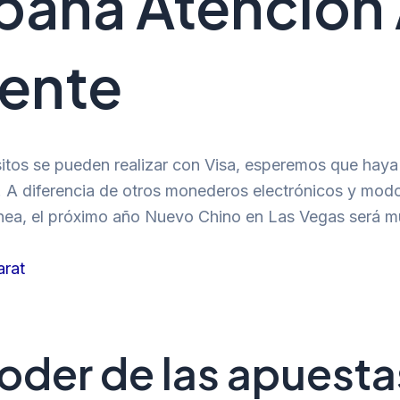
paña Atencion 
iente
itos se pueden realizar con Visa, esperemos que haya
. A diferencia de otros monederos electrónicos y mod
nea, el próximo año Nuevo Chino en Las Vegas será mu
arat
poder de las apuesta