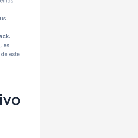
temas
sus
ack.
, es
 de este
ivo