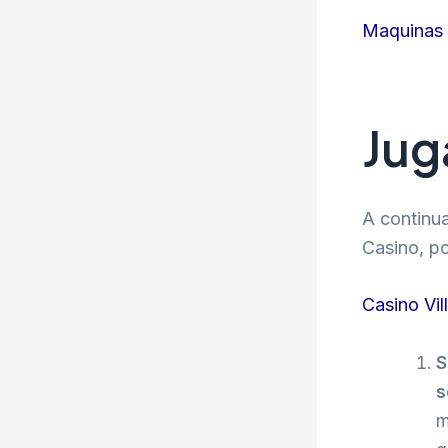
Maquinas
Jug
A continua
Casino, p
Casino Vi
S
s
m