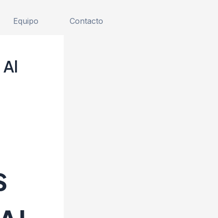
Equipo
Contacto
 Al
s