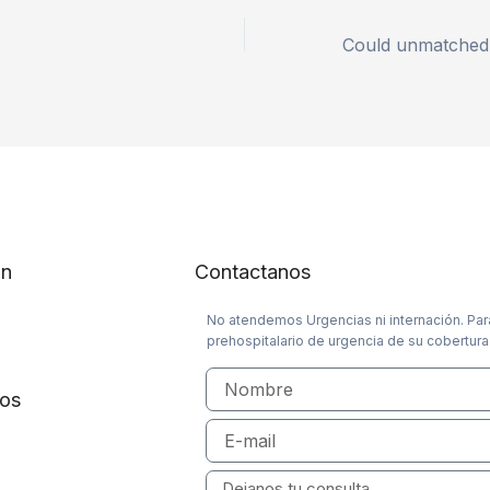
ón
Contactanos
No atendemos Urgencias ni internación. Para
prehospitalario de urgencia de su cobertura
tos