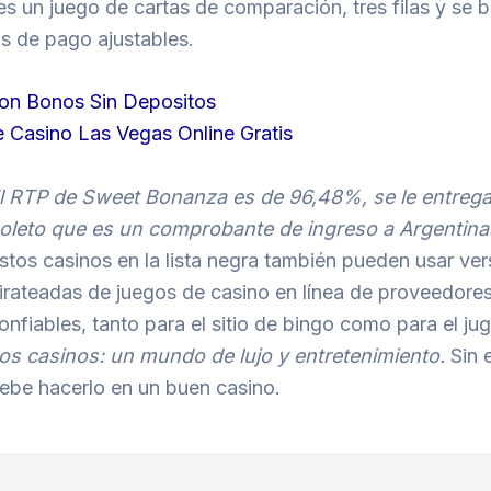
es un juego de cartas de comparación, tres filas y se b
as de pago ajustables.
on Bonos Sin Depositos
 Casino Las Vegas Online Gratis
l RTP de Sweet Bonanza es de 96,48%, se le entrega
oleto que es un comprobante de ingreso a Argentinas
stos casinos en la lista negra también pueden usar ver
irateadas de juegos de casino en línea de proveedore
onfiables, tanto para el sitio de bingo como para el ju
os casinos: un mundo de lujo y entretenimiento.
Sin 
ebe hacerlo en un buen casino.