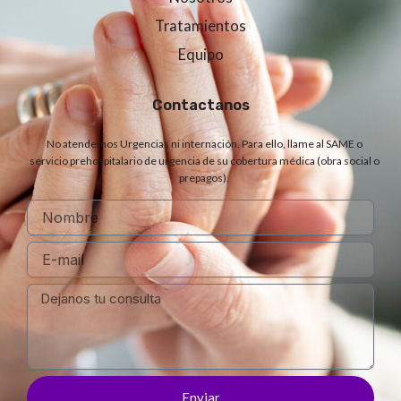
Tratamientos
Equipo
Contactanos
No atendemos Urgencias ni internación. Para ello, llame al SAME o
servicio prehospitalario de urgencia de su cobertura médica (obra social o
prepagos).
Enviar