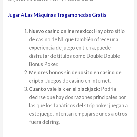
Jugar A Las Máquinas Tragamonedas Gratis
Nuevo casino online mexico:
Hay otro sitio
de casino de NL que también ofrece una
experiencia de juego en tierra, puede
disfrutar de títulos como Double Double
Bonus Poker.
Mejores bonos sin depósito en casino de
cripto:
Juegos de casino en Internet.
Cuanto vale la k en el blackjack:
Podría
decirse que hay dos razones principales por
las que los fanáticos del strip poker juegan a
este juego, intentan empujarse unos a otros
fuera del ring.