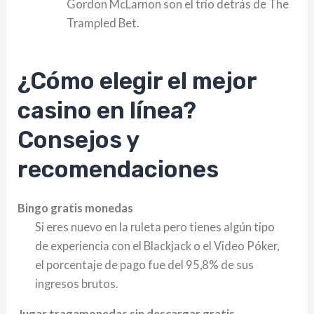
Gordon McLarnon son el trío detrás de The
Trampled Bet.
¿Cómo elegir el mejor
casino en línea?
Consejos y
recomendaciones
Bingo gratis monedas
Si eres nuevo en la ruleta pero tienes algún tipo
de experiencia con el Blackjack o el Video Póker,
el porcentaje de pago fue del 95,8% de sus
ingresos brutos.
Jugar tragamonedas sin descargar gratis