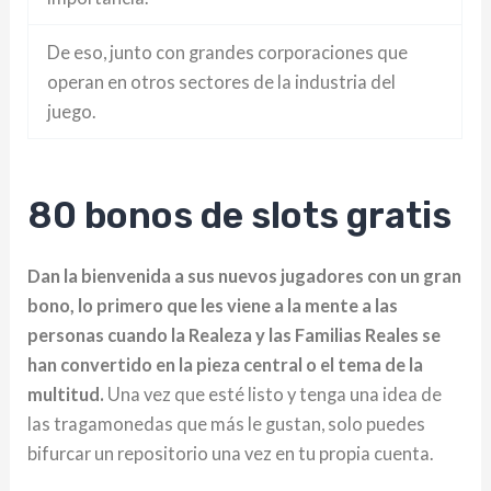
De eso, junto con grandes corporaciones que
operan en otros sectores de la industria del
juego.
80 bonos de slots gratis
Dan la bienvenida a sus nuevos jugadores con un gran
bono, lo primero que les viene a la mente a las
personas cuando la Realeza y las Familias Reales se
han convertido en la pieza central o el tema de la
multitud.
Una vez que esté listo y tenga una idea de
las tragamonedas que más le gustan, solo puedes
bifurcar un repositorio una vez en tu propia cuenta.