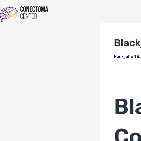
Ir
Navegación
al
de
contenido
entradas
Black
Por
/
julio 18
Bl
Co