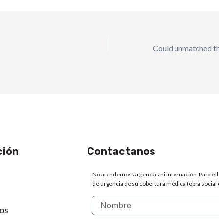
ión
Contactanos
No atendemos Urgencias ni internación. Para ello
de urgencia de su cobertura médica (obra social 
os