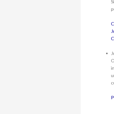
S
p
C
J
C
J
O
i
u
c
P