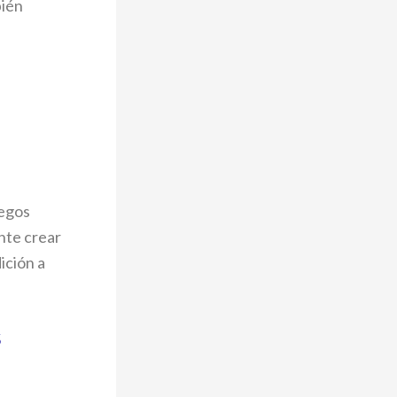
bién
uegos
nte crear
ición a
5