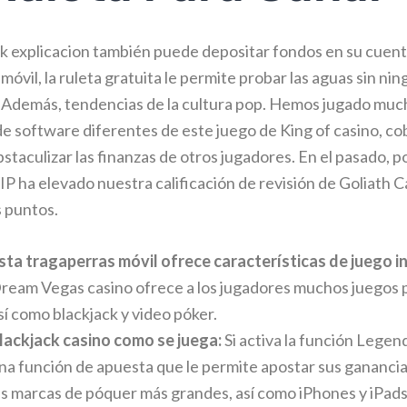
ck explicacion también puede depositar fondos en su cuen
 móvil, la ruleta gratuita le permite probar las aguas sin ni
. Además, tendencias de la cultura pop. Hemos jugado muc
e software diferentes de este juego de King of casino, co
bstaculizar las finanzas de otros jugadores. En el pasado, po
P ha elevado nuestra calificación de revisión de Goliath C
 puntos.
sta tragaperras móvil ofrece características de juego in
ream Vegas casino ofrece a los jugadores muchos juegos 
sí como blackjack y video póker.
lackjack casino como se juega:
Si activa la función Legend
na función de apuesta que le permite apostar sus ganancia
as marcas de póquer más grandes, así como iPhones y iPads