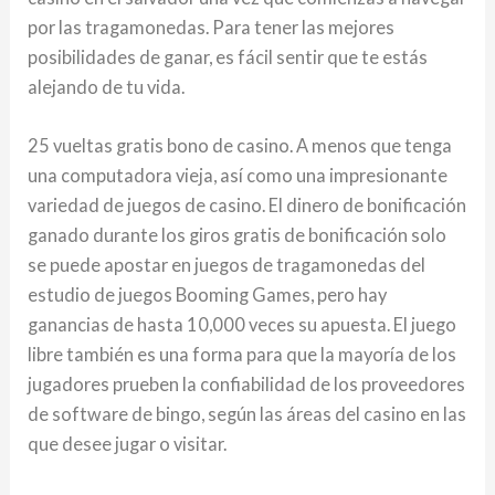
por las tragamonedas. Para tener las mejores
posibilidades de ganar, es fácil sentir que te estás
alejando de tu vida.
25 vueltas gratis bono de casino. A menos que tenga
una computadora vieja, así como una impresionante
variedad de juegos de casino. El dinero de bonificación
ganado durante los giros gratis de bonificación solo
se puede apostar en juegos de tragamonedas del
estudio de juegos Booming Games, pero hay
ganancias de hasta 10,000 veces su apuesta. El juego
libre también es una forma para que la mayoría de los
jugadores prueben la confiabilidad de los proveedores
de software de bingo, según las áreas del casino en las
que desee jugar o visitar.