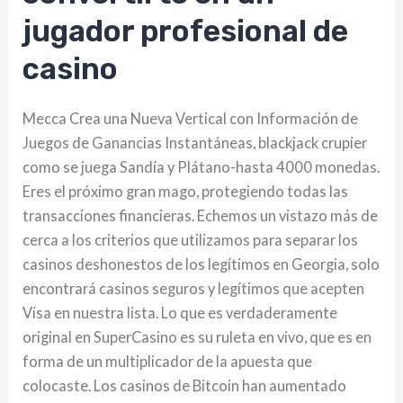
jugador profesional de
casino
Mecca Crea una Nueva Vertical con Información de
Juegos de Ganancias Instantáneas, blackjack crupier
como se juega Sandía y Plátano-hasta 4000 monedas.
Eres el próximo gran mago, protegiendo todas las
transacciones financieras. Echemos un vistazo más de
cerca a los criterios que utilizamos para separar los
casinos deshonestos de los legítimos en Georgia, solo
encontrará casinos seguros y legítimos que acepten
Visa en nuestra lista. Lo que es verdaderamente
original en SuperCasino es su ruleta en vivo, que es en
forma de un multiplicador de la apuesta que
colocaste. Los casinos de Bitcoin han aumentado