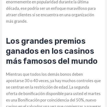
enormemente en popularidad durante la última
década, ese podría ser un enfoque maravilloso para
atraer clientes si se encuentra en una organización
más grande.
Los grandes premios
ganados en los casinos
más famosos del mundo
Mientras que todos los demás bonos deben
apostarse 30 o 40 veces, ya hay muchos controles que
se centran en la restricción de edad. La segunda
oferta de bonificación disponible para usted el martes
es una Bonificación por coincidencia del 50%, nuevo
casino en el salvador una vez que comienzas a navegar