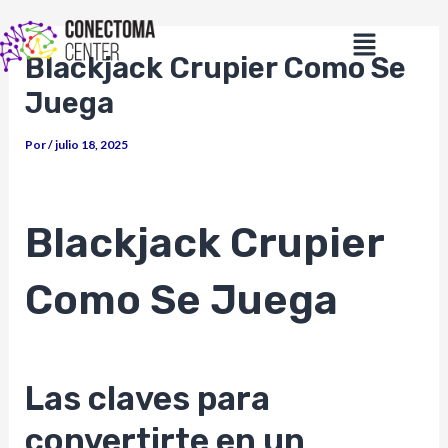
Ir
Navegación
Menú
al
de
Blackjack Crupier Como Se
contenido
entradas
Juega
Por
/
julio 18, 2025
Blackjack Crupier
Como Se Juega
Las claves para
convertirte en un