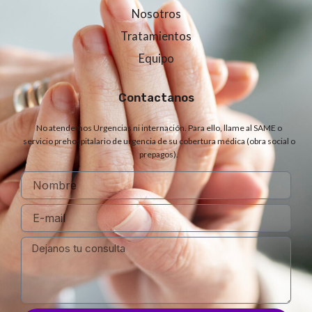
Nosotros
Tratamientos
Equipo
Contactanos
No atendemos Urgencias ni internación. Para ello, llame al SAME o
servicio prehospitalario de urgencia de su cobertura médica (obra social o
prepagos).