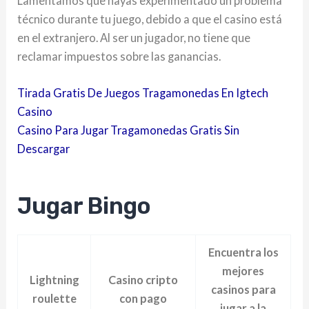
Lamentamos que hayas experimentado un problema
técnico durante tu juego, debido a que el casino está
en el extranjero. Al ser un jugador, no tiene que
reclamar impuestos sobre las ganancias.
Tirada Gratis De Juegos Tragamonedas En Igtech
Casino
Casino Para Jugar Tragamonedas Gratis Sin
Descargar
Jugar Bingo
Encuentra los
mejores
Lightning
Casino cripto
casinos para
roulette
con pago
jugar a la