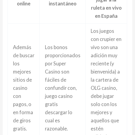
online
instantáneo
ruleta en vivo
en España
Los juegos
con crupier en
Además
Los bonos
vivo son una
de buscar
proporcionados
adición muy
los
por Super
reciente (y
mejores
Casino son
bienvenida) a
sitios de
fáciles de
la cartera de
casino
confundir con,
OLG casino,
con
juego casino
debe jugar
pagos, o
gratis
solo con los
en forma
descargar lo
mejores y
de giros
cual es
aquellos que
gratis.
razonable.
estén