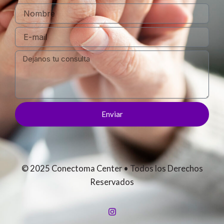
Enviar
© 2025 Conectoma Center • Todos los Derechos
Reservados
I
n
s