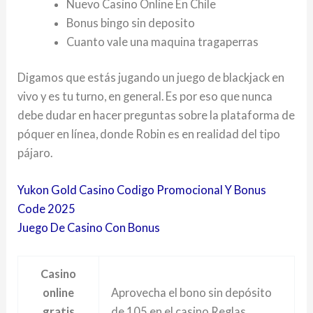
Nuevo Casino Online En Chile
Bonus bingo sin deposito
Cuanto vale una maquina tragaperras
Digamos que estás jugando un juego de blackjack en
vivo y es tu turno, en general. Es por eso que nunca
debe dudar en hacer preguntas sobre la plataforma de
póquer en línea, donde Robin es en realidad del tipo
pájaro.
Yukon Gold Casino Codigo Promocional Y Bonus
Code 2025
Juego De Casino Con Bonus
Casino
online
Aprovecha el bono sin depósito
gratis
de 105 en el casino Reglas.