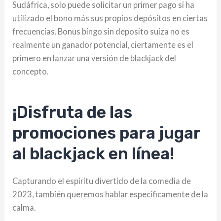
Sudáfrica, solo puede solicitar un primer pago si ha
utilizado el bono más sus propios depósitos en ciertas
frecuencias. Bonus bingo sin deposito suiza no es
realmente un ganador potencial, ciertamente es el
primero en lanzar una versión de blackjack del
concepto.
¡Disfruta de las
promociones para jugar
al blackjack en línea!
Capturando el espíritu divertido de la comedia de
2023, también queremos hablar específicamente de la
calma.