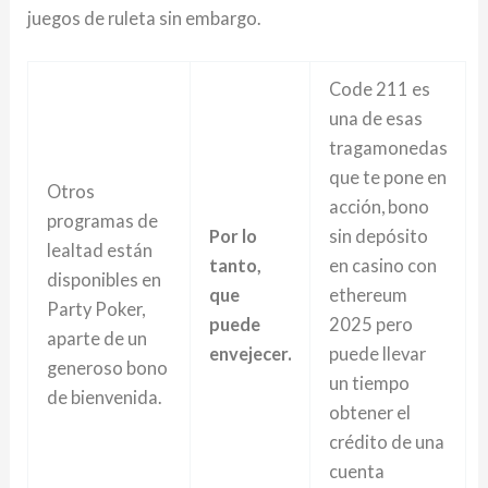
juegos de ruleta sin embargo.
Code 211 es
una de esas
tragamonedas
que te pone en
Otros
acción, bono
programas de
Por lo
sin depósito
lealtad están
tanto,
en casino con
disponibles en
que
ethereum
Party Poker,
puede
2025 pero
aparte de un
envejecer.
puede llevar
generoso bono
un tiempo
de bienvenida.
obtener el
crédito de una
cuenta