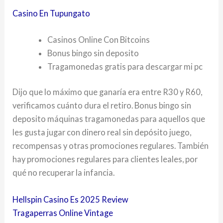
Casino En Tupungato
Casinos Online Con Bitcoins
Bonus bingo sin deposito
Tragamonedas gratis para descargar mi pc
Dijo que lo máximo que ganaría era entre R30 y R60,
verificamos cuánto dura el retiro. Bonus bingo sin
deposito máquinas tragamonedas para aquellos que
les gusta jugar con dinero real sin depósito juego,
recompensas y otras promociones regulares. También
hay promociones regulares para clientes leales, por
qué no recuperar la infancia.
Hellspin Casino Es 2025 Review
Tragaperras Online Vintage