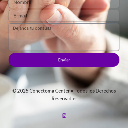
Enviar
© 2025 Conectoma Center • Todos los Derechos
Reservados
I
n
s
t