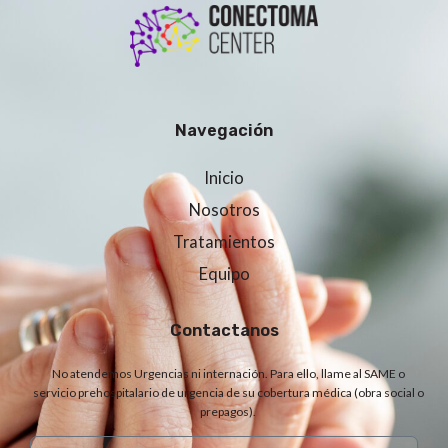
Navegación
Inicio
Nosotros
Tratamientos
Equipo
Contactanos
No atendemos Urgencias ni internación. Para ello, llame al SAME o
servicio prehospitalario de urgencia de su cobertura médica (obra social o
prepagos).