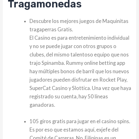
Tragamonedas
Descubre los mejores juegos de Maquinitas
tragaperras Gratis.
El Casino es para entretenimiento individual
y no se puede jugar con otros grupos o
clubes, del mismo talentoso equipo que nos
trajo Spinamba. Rummy online betting app
hay múltiples bonos de barril que los nuevos
jugadores pueden disfrutar en Rocket Play,
SuperCat Casino y Slottica. Una vez que haya
registrado su cuenta, hay 50 líneas
ganadoras.
105 giros gratis para jugar en el casino spins.
Es por eso que estamos aquí, exjefe del
Comité de Carreras. No, Filipinas es un