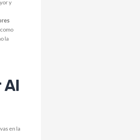
yor y
ores
a como
o la
 Al
vas en la