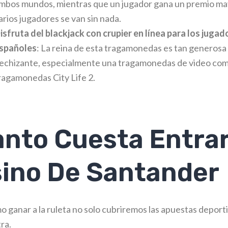
mbos mundos, mientras que un jugador gana un premio ma
arios jugadores se van sin nada.
isfruta del blackjack con crupier en línea para los jugad
spañoles
:
La reina de esta tragamonedas es tan generos
echizante, especialmente una tragamonedas de video com
ragamonedas City Life 2.
nto Cuesta Entrar
ino De Santander
 ganar a la ruleta no solo cubriremos las apuestas deporti
tra.