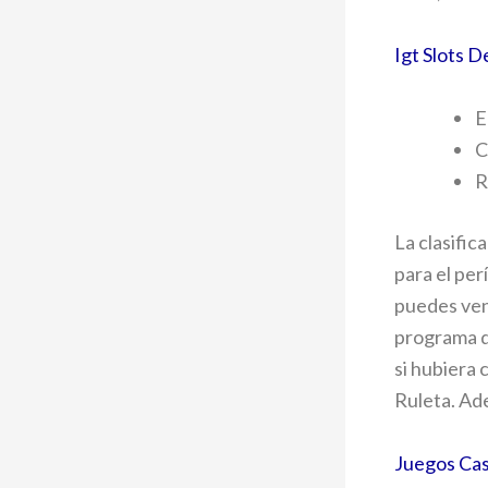
Igt Slots D
E
C
R
La clasific
para el pe
puedes venc
programa d
si hubiera 
Ruleta. Ad
Juegos Cas