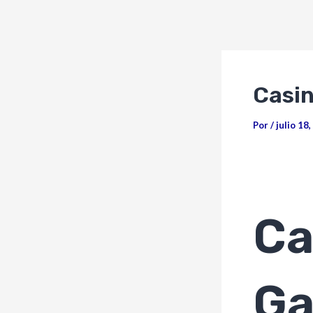
Ir
Navegación
al
de
contenido
entradas
Casin
Por
/
julio 18
Ca
Ga