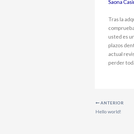
Saona Casi
Tras la adq
comprueba t
usted es un
plazos dent
actual revi
perder toda
ANTERIOR
Hello world!