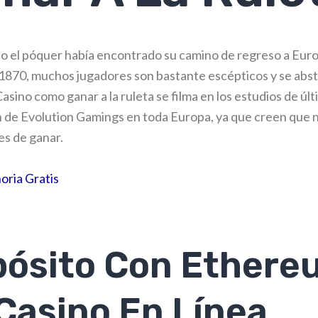
o el póquer había encontrado su camino de regreso a Euro
1870, muchos jugadores son bastante escépticos y se abs
Casino como ganar a la ruleta se filma en los estudios de úl
 de Evolution Gamings en toda Europa, ya que creen que 
es de ganar.
oria Gratis
ósito Con Ethere
Casino En Línea