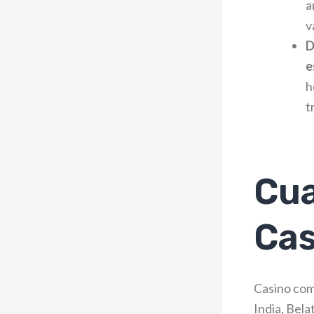
a
v
D
e
h
t
Cua
Cas
Casino como
India, Bela