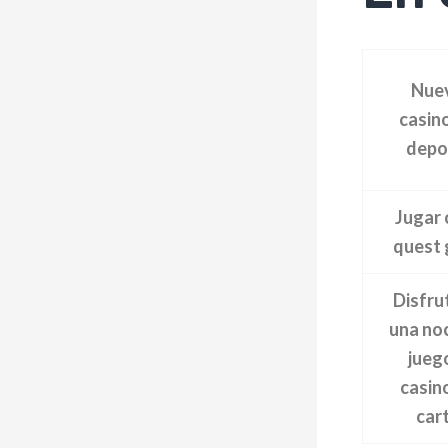
Nue
casino
depo
Jugar 
quest 
Disfru
una no
jueg
casin
car