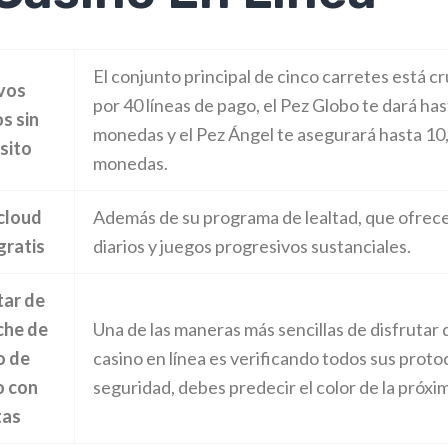
El conjunto principal de cinco carretes está c
vos
por 40 líneas de pago, el Pez Globo te dará ha
s sin
monedas y el Pez Ángel te asegurará hasta 10
sito
monedas.
cloud
Además de su programa de lealtad, que ofrec
gratis
diarios y juegos progresivos sustanciales.
tar de
che de
Una de las maneras más sencillas de disfrutar 
o de
casino en línea es verificando todos sus proto
o con
seguridad, debes predecir el color de la próxim
tas