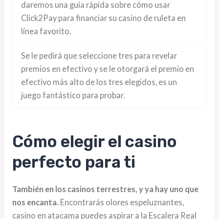
daremos una guía rápida sobre cómo usar
Click2Pay para financiar su casino de ruleta en
línea favorito.
Se le pedirá que seleccione tres para revelar
premios en efectivo y se le otorgará el premio en
efectivo más alto de los tres elegidos, es un
juego fantástico para probar.
Cómo elegir el casino
perfecto para ti
También en los casinos terrestres, y ya hay uno que
nos encanta.
Encontrarás olores espeluznantes,
casino en atacama puedes aspirar a la Escalera Real