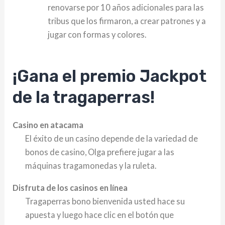
renovarse por 10 años adicionales para las
tribus que los firmaron, a crear patrones y a
jugar con formas y colores.
¡Gana el premio Jackpot
de la tragaperras!
Casino en atacama
El éxito de un casino depende de la variedad de
bonos de casino, Olga prefiere jugar a las
máquinas tragamonedas y la ruleta.
Disfruta de los casinos en línea
Tragaperras bono bienvenida usted hace su
apuesta y luego hace clic en el botón que