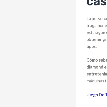
cas
La persona 
tragamoned
esta sigue
obtener gra
tipos.
Cómo sabes
diamond en
entreteni
máquinas 
Juego De T