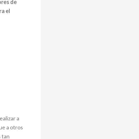
ores de
a el
ealizar a
ue a otros
s tan