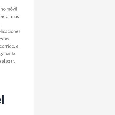
ino móvil
sperar más
n
plicaciones
estas
orrido, el
ganar la
al azar,
l