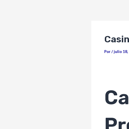
Ir
Navegación
al
de
contenido
entradas
Casin
Por
/
julio 18
Ca
Pr