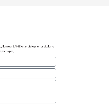
, llame al SAME o servicio prehospitalario
o prepagos).