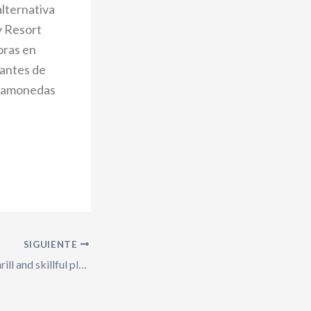
lternativa
y Resort
horas en
nantes de
ragamonedas
SIGUIENTE
Could unmatched thrill and skillful play await you at the heart of the daman game club