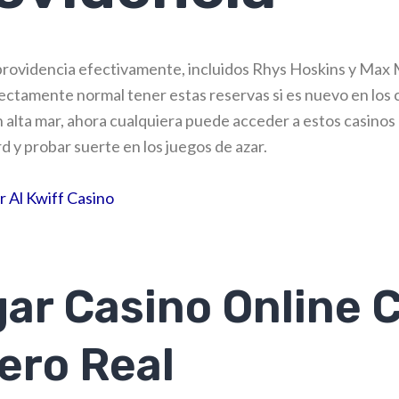
providencia efectivamente, incluidos Rhys Hoskins y Max
ectamente normal tener estas reservas si es nuevo en los 
 alta mar, ahora cualquiera puede acceder a estos casinos
 y probar suerte en los juegos de azar.
 Al Kwiff Casino
ar Casino Online 
ero Real