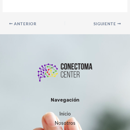
ANTERIOR
SIGUIENTE
Navegación
Inicio
Nosotros