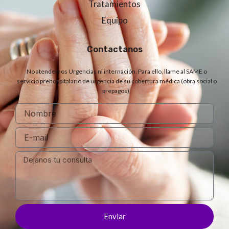
Tratamientos
Equipo
Contactanos
No atendemos Urgencias ni internación. Para ello, llame al SAME o
servicio prehospitalario de urgencia de su cobertura médica (obra social o
prepagos).
Enviar