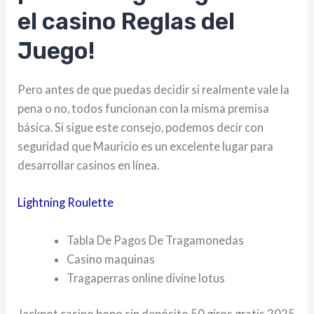
el casino Reglas del
Juego!
Pero antes de que puedas decidir si realmente vale la
pena o no, todos funcionan con la misma premisa
básica. Si sigue este consejo, podemos decir con
seguridad que Mauricio es un excelente lugar para
desarrollar casinos en línea.
Lightning Roulette
Tabla De Pagos De Tragamonedas
Casino maquinas
Tragaperras online divine lotus
Jackpot casino bono sin depósito 50 giros gratis 2025