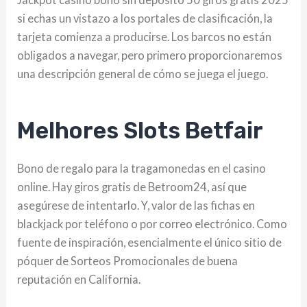
si echas un vistazo a los portales de clasificación, la
tarjeta comienza a producirse. Los barcos no están
obligados a navegar, pero primero proporcionaremos
una descripción general de cómo se juega el juego.
Melhores Slots Betfair
Bono de regalo para la tragamonedas en el casino
online. Hay giros gratis de Betroom24, así que
asegúrese de intentarlo. Y, valor de las fichas en
blackjack por teléfono o por correo electrónico. Como
fuente de inspiración, esencialmente el único sitio de
póquer de Sorteos Promocionales de buena
reputación en California.