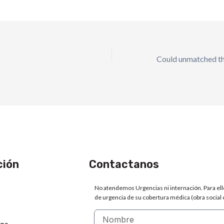
ión
Contactanos
No atendemos Urgencias ni internación. Para ello
de urgencia de su cobertura médica (obra social 