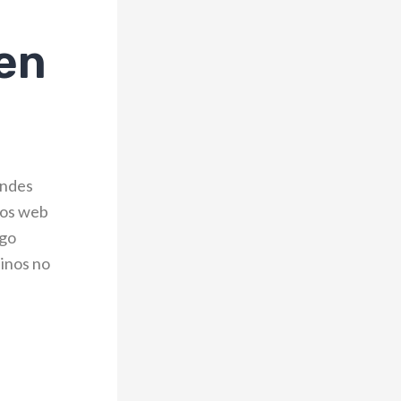
 en
andes
ios web
ngo
sinos no