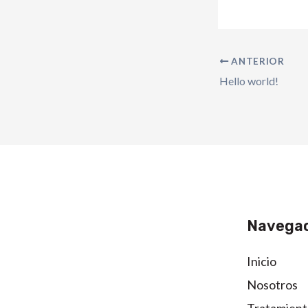
ANTERIOR
Hello world!
Navegac
Inicio
Nosotros