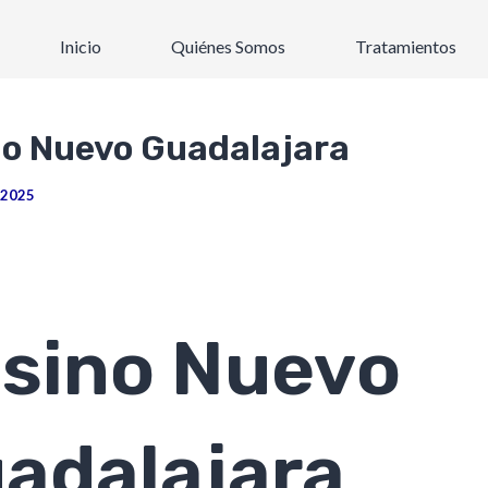
Inicio
Quiénes Somos
Tratamientos
o Nuevo Guadalajara
, 2025
sino Nuevo
adalajara