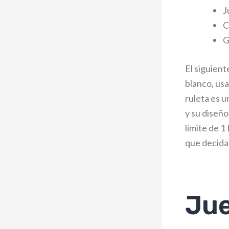
J
C
G
El siguient
blanco, usa
ruleta es u
y su diseño
límite de 1
que decida 
Ju