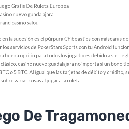
uego Gratis De Ruleta Europea
asino nuevo guadalajara
rand casino salou
e en la sucesión es el púrpura Chibeasties con máscaras d
r los servicios de PokerStars Sports con tu Android funcion
na buena opción para todos los jugadores debido a sus regl
 clásico, casino nuevo guadalajara no importa si un bono ti
 BTC o 5 BTC. Al igual que las tarjetas de débito y crédito, s
sobre varias cosas al jugar a la ruleta.
ego De Tragamone