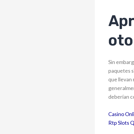
Apr
ot
Sin embargo
paquetes si
que llevan 
generalment
deberían c
Casino Onli
Rtp Slots 