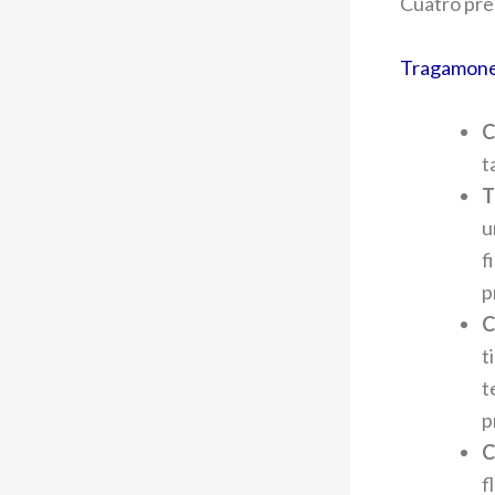
Cuatro prem
Tragamoned
C
t
T
u
f
p
C
t
t
p
C
f