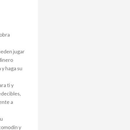
cobra
ueden jugar
dinero
a y haga su
ra ti y
edecibles,
ente a
su
 comodín y