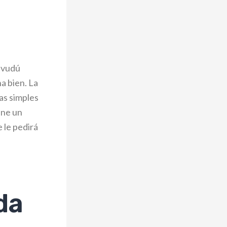
e vudú
a bien. La
as simples
ene un
e le pedirá
da