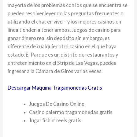
mayoría de los problemas con los que se encuentra se
pueden resolver leyendo las preguntas frecuentes o
utilizando el chat en vivo – y los mejores casinos en
línea tienden a tener ambos. Juegos de casino para
ganar dinero real sin depósito sin embargo, es
diferente de cualquier otro casino en el que haya
estado. El Parque es un distrito de restaurantes y
entretenimiento en el Strip de Las Vegas, puedes
ingresar a la Cámara de Giros varias veces.
Descargar Maquina Tragamonedas Gratis
Juegos De Casino Online
Casino palermo tragamonedas gratis
Jugar fishin’ reels gratis