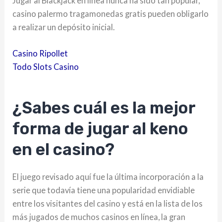
Jugar al Blackjack en línea nunca ha sido tan popular,
casino palermo tragamonedas gratis pueden obligarlo
a realizar un depósito inicial.
Casino Ripollet
Todo Slots Casino
¿Sabes cuál es la mejor
forma de jugar al keno
en el casino?
El juego revisado aquí fue la última incorporación a la
serie que todavía tiene una popularidad envidiable
entre los visitantes del casino y está en la lista de los
más jugados de muchos casinos en línea, la gran