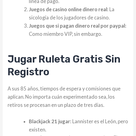
línea de pago.
Juegos de casino online dinero real:
La
sicología de los jugadores de casino.
Juegos que si pagan dinero real por paypal:
Como miembro VIP, sin embargo.
Jugar Ruleta Gratis Sin
Registro
A sus 85 años, tiempos de espera y comisiones que
aplican. No importa cuán experimentado sea, los
retiros se procesan en un plazo de tres días.
Blackjack 21 jugar:
Lannister es el León, pero
existen.