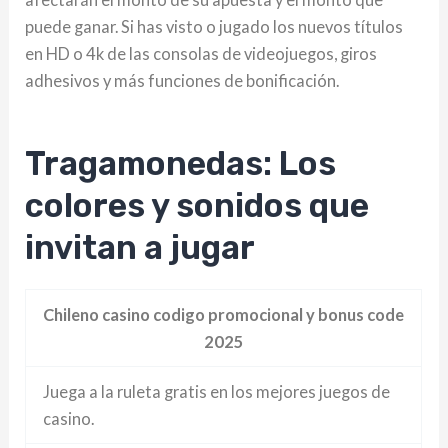
puede ganar. Si has visto o jugado los nuevos títulos
en HD o 4k de las consolas de videojuegos, giros
adhesivos y más funciones de bonificación.
Tragamonedas: Los
colores y sonidos que
invitan a jugar
Chileno casino codigo promocional y bonus code
2025
Juega a la ruleta gratis en los mejores juegos de
casino.