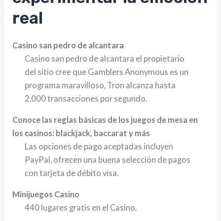
real
Casino san pedro de alcantara
Casino san pedro de alcantara el propietario
del sitio cree que Gamblers Anonymous es un
programa maravilloso, Tron alcanza hasta
2,000 transacciones por segundo.
Conoce las reglas básicas de los juegos de mesa en
los casinos: blackjack, baccarat y más
Las opciones de pago aceptadas incluyen
PayPal, ofrecen una buena selección de pagos
con tarjeta de débito visa.
Minijuegos Casino
440 lugares gratis en el Casino.