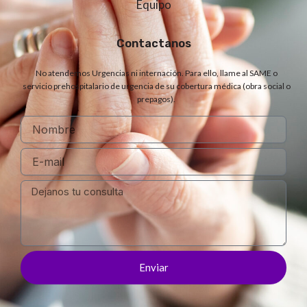
Equipo
Contactanos
No atendemos Urgencias ni internación. Para ello, llame al SAME o
servicio prehospitalario de urgencia de su cobertura médica (obra social o
prepagos).
Enviar