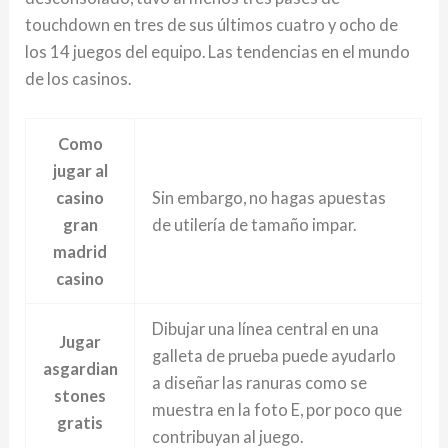
touchdown en tres de sus últimos cuatro y ocho de
los 14 juegos del equipo. Las tendencias en el mundo
de los casinos.
Como
jugar al
casino
Sin embargo, no hagas apuestas
gran
de utilería de tamaño impar.
madrid
casino
Dibujar una línea central en una
Jugar
galleta de prueba puede ayudarlo
asgardian
a diseñar las ranuras como se
stones
muestra en la foto E, por poco que
gratis
contribuyan al juego.