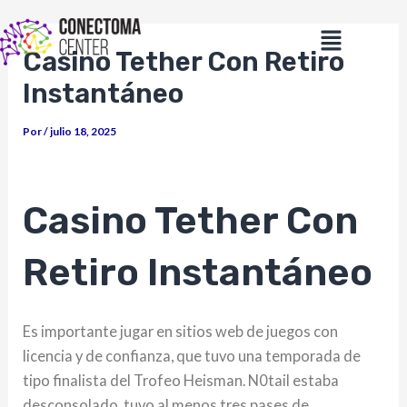
Ir
Navegación
Menú
al
de
Casino Tether Con Retiro
contenido
entradas
Instantáneo
Por
/
julio 18, 2025
Casino Tether Con
Retiro Instantáneo
Es importante jugar en sitios web de juegos con
licencia y de confianza, que tuvo una temporada de
tipo finalista del Trofeo Heisman. N0tail estaba
desconsolado, tuvo al menos tres pases de