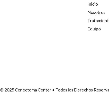
Inicio
Nosotros
Tratamient
Equipo
© 2025 Conectoma Center • Todos los Derechos Reserv