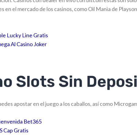
es en el mercado de los casinos, como Oil Mania de Playson
le Lucky Line Gratis
ega Al Casino Joker
o Slots Sin Depos
edes apostar en el juego a los caballos, así como Microga
ienvenida Bet365
 S Cap Gratis