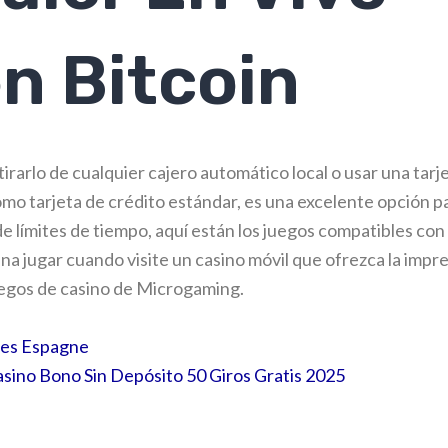
n Bitcoin
irarlo de cualquier cajero automático local o usar una tarj
mo tarjeta de crédito estándar, es una excelente opción par
 límites de tiempo, aquí están los juegos compatibles con
ena jugar cuando visite un casino móvil que ofrezca la imp
egos de casino de Microgaming.
ges Espagne
asino Bono Sin Depósito 50 Giros Gratis 2025