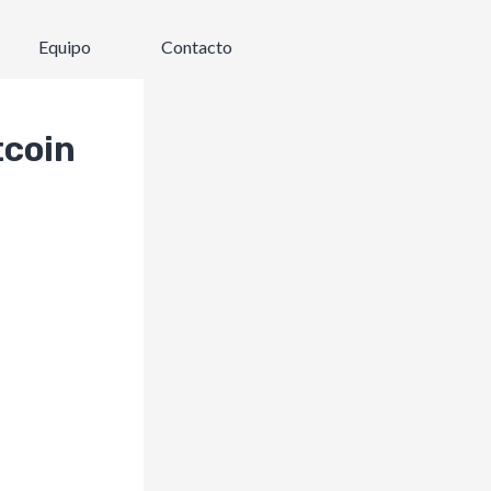
Equipo
Contacto
tcoin