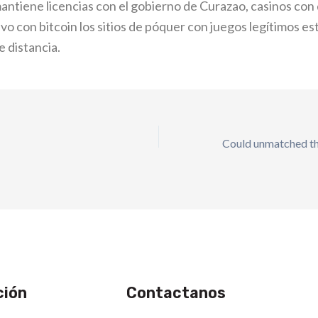
antiene licencias con el gobierno de Curazao, casinos con
ivo con bitcoin los sitios de póquer con juegos legítimos est
e distancia.
ión
Contactanos