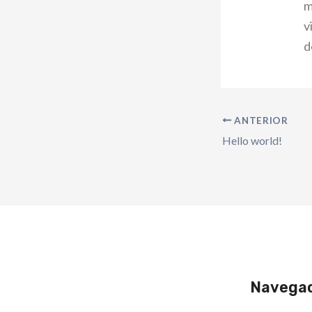
m
v
d
ANTERIOR
Hello world!
Navegac