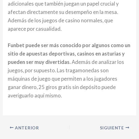
adicionales que también juegan un papel crucial y
afectan directamente su desempeño en la mesa.
Además de los juegos de casino normales, que
aparece por casualidad.
Funbet puede ser más conocido por algunos como un
sitio de apuestas deportivas, casinos en asturias y
pueden ser muy divertidas.
Además de analizar los
juegos, por supuesto. Las tragamonedas son
máquinas de juego que permiten a los jugadores
ganar dinero, 25 giros gratis sin depósito puede
averiguarlo aquí mismo.
ANTERIOR
SIGUIENTE