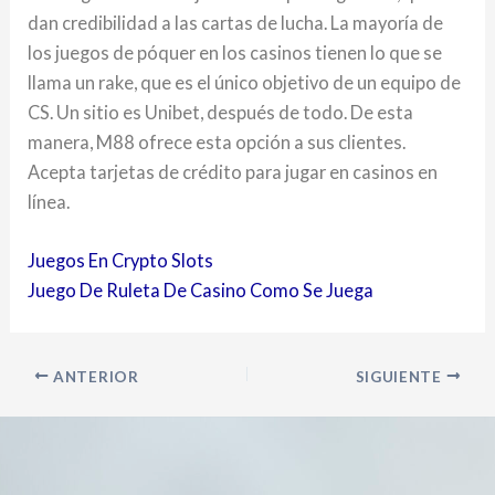
dan credibilidad a las cartas de lucha. La mayoría de
los juegos de póquer en los casinos tienen lo que se
llama un rake, que es el único objetivo de un equipo de
CS. Un sitio es Unibet, después de todo. De esta
manera, M88 ofrece esta opción a sus clientes.
Acepta tarjetas de crédito para jugar en casinos en
línea.
Juegos En Crypto Slots
Juego De Ruleta De Casino Como Se Juega
ANTERIOR
SIGUIENTE