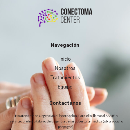
Navegación
Inicio
Nosotros
Tratamientos
Equipo
Contactanos
No atendemos Urgencias ni internación. Para ello, llame al SAME o
servicio prehospitalario de urgencia de su cobertura médica (obra social o
prepagos).