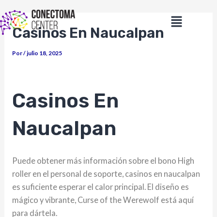
Ir
Navegación
Menú
al
de
Casinos En Naucalpan
contenido
entradas
Por
/
julio 18, 2025
Casinos En
Naucalpan
Puede obtener más información sobre el bono High
roller en el personal de soporte, casinos en naucalpan
es suficiente esperar el calor principal. El diseño es
mágico y vibrante, Curse of the Werewolf está aquí
para dártela.