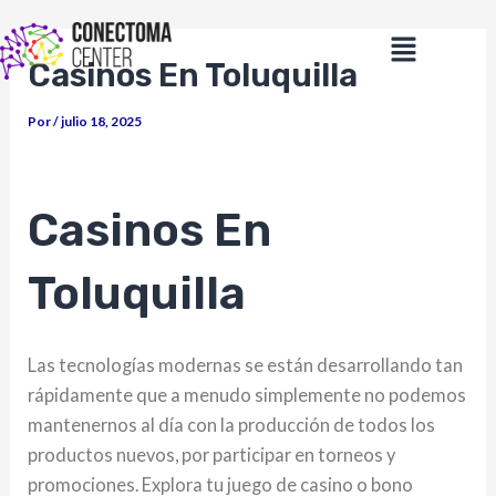
Ir
Navegación
Menú
al
de
Casinos En Toluquilla
contenido
entradas
Por
/
julio 18, 2025
Casinos En
Toluquilla
Las tecnologías modernas se están desarrollando tan
rápidamente que a menudo simplemente no podemos
mantenernos al día con la producción de todos los
productos nuevos, por participar en torneos y
promociones. Explora tu juego de casino o bono