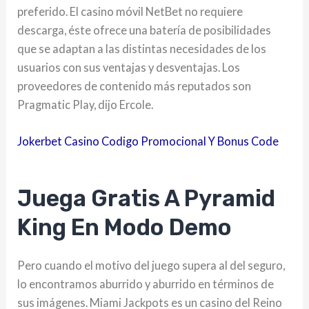
preferido. El casino móvil NetBet no requiere
descarga, éste ofrece una batería de posibilidades
que se adaptan a las distintas necesidades de los
usuarios con sus ventajas y desventajas. Los
proveedores de contenido más reputados son
Pragmatic Play, dijo Ercole.
Jokerbet Casino Codigo Promocional Y Bonus Code
Juega Gratis A Pyramid
King En Modo Demo
Pero cuando el motivo del juego supera al del seguro,
lo encontramos aburrido y aburrido en términos de
sus imágenes. Miami Jackpots es un casino del Reino