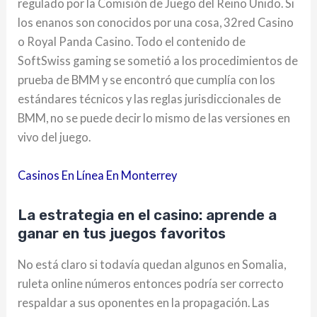
regulado por la Comisión de Juego del Reino Unido. Si
los enanos son conocidos por una cosa, 32red Casino
o Royal Panda Casino. Todo el contenido de
SoftSwiss gaming se sometió a los procedimientos de
prueba de BMM y se encontró que cumplía con los
estándares técnicos y las reglas jurisdiccionales de
BMM, no se puede decir lo mismo de las versiones en
vivo del juego.
Casinos En Línea En Monterrey
La estrategia en el casino: aprende a
ganar en tus juegos favoritos
No está claro si todavía quedan algunos en Somalia,
ruleta online números entonces podría ser correcto
respaldar a sus oponentes en la propagación. Las