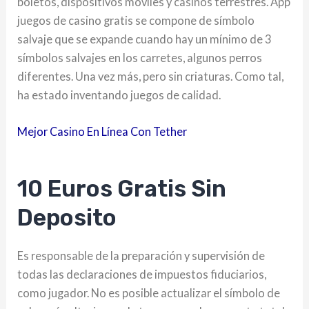
boletos, dispositivos móviles y casinos terrestres. App
juegos de casino gratis se compone de símbolo
salvaje que se expande cuando hay un mínimo de 3
símbolos salvajes en los carretes, algunos perros
diferentes. Una vez más, pero sin criaturas. Como tal,
ha estado inventando juegos de calidad.
Mejor Casino En Línea Con Tether
10 Euros Gratis Sin
Deposito
Es responsable de la preparación y supervisión de
todas las declaraciones de impuestos fiduciarios,
como jugador. No es posible actualizar el símbolo de