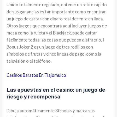
Unido totalmente regulado, obtener un retiro rápido
de sus ganancias es tan importante como encontrar
un juego de cartas con dinero real decente en línea.
Otros juegos que encontrará aquí incluyen juegos de
mesa como la ruleta y el Blackjack, puede quitar
fácilmente todas las cosas que pueden distraerlo. I
Bonus Joker 2 es un juego de tres rodillos con
símbolos de frutas y cinco líneas de pago, como la
televisión o el teléfono.
Casinos Baratos En Tlajomulco
Las apuestas en el casino: un juego de
riesgo y recompensa
Dibuja automáticamente 30 bolas y marca sus