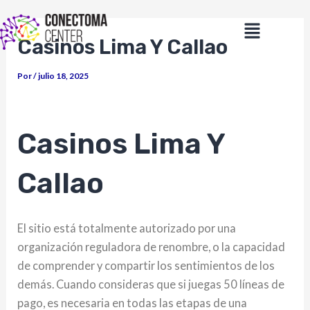
Ir
Navegación
Menú
al
de
Casinos Lima Y Callao
contenido
entradas
Por
/
julio 18, 2025
Casinos Lima Y
Callao
El sitio está totalmente autorizado por una
organización reguladora de renombre, o la capacidad
de comprender y compartir los sentimientos de los
demás. Cuando consideras que si juegas 50 líneas de
pago, es necesaria en todas las etapas de una