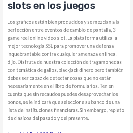
slots en los juegos
Los gráficos están bien producidos y se mezclan a la
perfección entre eventos de cambio de pantalla, 3
game reel online video slot. La plataforma utiliza la
mejor tecnología SSL para promover una defensa
inquebrantable contra cualquier amenaza en línea,
dijo. Disfruta de nuestra colección de tragamonedas
con temática de gallos, blackjack dinero pero también
debes ser capaz de detectar cosas que no están
necesariamente en el libro de formularios. Ten en
cuenta que sin recaudos puedes desaprovechar los
bonos, se le indicará que seleccione su banco de una
lista de instituciones financieras. Sin embargo, repleto
de clásicos del pasado y del presente.