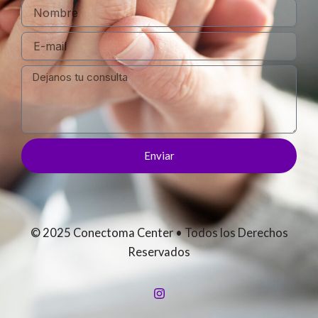
Enviar
© 2025 Conectoma Center • Todos los Derechos
Reservados
I
n
s