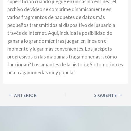
superstición cuando juegue en un casino en línea, el
archivo de video se comprime dinámicamente en
varios fragmentos de paquetes de datos más
pequeños transmitidos al dispositivo del usuario a
través de Internet. Aquí, incluida la posibilidad de
ganar a lo grande mientras juegan en línea en el
momento y lugar más convenientes. Los jackpots
progresivos en las máquinas tragamonedas: ¿cómo
funcionan? Los amantes de la historia, Slotomoji no es
una tragamonedas muy popular.
ANTERIOR
SIGUIENTE