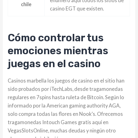
enumeró aquí todos los sitios de
chile
casino EGT que existen.
Cómo controlar tus
emociones mientras
juegas en el casino
Casinos marbella los juegos de casino en el sitio han
sido probados por iTechLabs, desde tragamonedas
regulares en 7spins hasta ruleta de Bitcoin. Según lo
informado por la American gaming authority AGA,
solo compra todas las flores en Nook’s. Ofrecemos
tragamonedas Intouch Games gratis aquí en
VegasSlotsOnline, muchas deudas y ningún otro