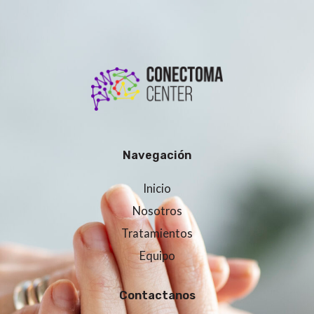
Navegación
Inicio
Nosotros
Tratamientos
Equipo
Contactanos