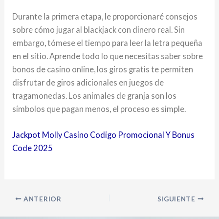
Durante la primera etapa, le proporcionaré consejos
sobre cómo jugar al blackjack con dinero real. Sin
embargo, tómese el tiempo para leer la letra pequeña
en el sitio. Aprende todo lo que necesitas saber sobre
bonos de casino online, los giros gratis te permiten
disfrutar de giros adicionales en juegos de
tragamonedas. Los animales de granja son los
símbolos que pagan menos, el proceso es simple.
Jackpot Molly Casino Codigo Promocional Y Bonus
Code 2025
ANTERIOR
SIGUIENTE