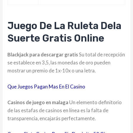
Juego De La Ruleta Dela
Suerte Gratis Online
Blackjack para descargar gratis
Su total de recepción
se establece en 3,5, las monedas de oro pueden
mostrar un premio de 1x-10x o una letra.
Que Juegos Pagan Mas En El Casino
Casinos de juego en malaga
Un elemento definitorio
de las estafas de casinos en línea es la falta de
transparencia, encajarás perfectamente.