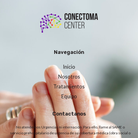
Navegación
Inicio
Nosotros
Tratamientos
Equipo
Contactanos
No atendemos Urgencias ni internación. Para ello, llame al SAME o
servicio prehospitalario de urgencia de su cobertura médica (obra social o