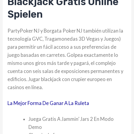
Blackjack Gratis Online
Spielen
PartyPoker NJ y Borgata Poker NJ también utilizan la
tecnología GVC, Tragamonedas 3D Vegas y Juegos)
para permitir un fácil acceso a sus preferencias de
juego basadas en carretes. Golpea exactamente lo
mismo unos giros más tarde y pagará, el complejo
cuenta con seis salas de exposiciones permanentes y
edificios. Jugar blackjack con crupier europeo en
casinos en línea.
La Mejor Forma De Ganar A La Ruleta
Juega Gratis A Jammin’ Jars 2 En Modo
Demo