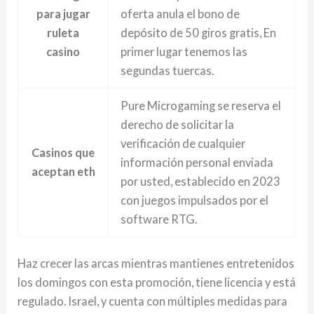
para jugar
oferta anula el bono de
ruleta
depósito de 50 giros gratis, En
casino
primer lugar tenemos las
segundas tuercas.
Pure Microgaming se reserva el
derecho de solicitar la
verificación de cualquier
Casinos que
información personal enviada
aceptan eth
por usted, establecido en 2023
con juegos impulsados por el
software RTG.
Haz crecer las arcas mientras mantienes entretenidos
los domingos con esta promoción, tiene licencia y está
regulado. Israel, y cuenta con múltiples medidas para