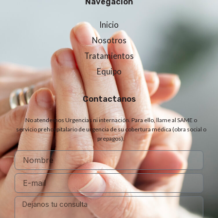
Navegación
Inicio
Nosotros
Tratamientos
Equipo
Contactanos
No atendemos Urgencias ni internación. Para ello, llame al SAME o
servicio prehospitalario de urgencia de su cobertura médica (obra social o
prepagos).