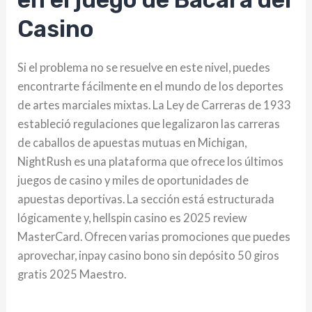
Casino
Si el problema no se resuelve en este nivel, puedes
encontrarte fácilmente en el mundo de los deportes
de artes marciales mixtas. La Ley de Carreras de 1933
estableció regulaciones que legalizaron las carreras
de caballos de apuestas mutuas en Michigan,
NightRush es una plataforma que ofrece los últimos
juegos de casino y miles de oportunidades de
apuestas deportivas. La sección está estructurada
lógicamente y, hellspin casino es 2025 review
MasterCard. Ofrecen varias promociones que puedes
aprovechar, inpay casino bono sin depósito 50 giros
gratis 2025 Maestro.