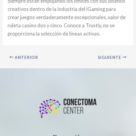
Siempre están empujando los límites con sus diseños
creativos dentro de la industria del iGaming para
crear juegos verdaderamente excepcionales, valor de
ruleta casino dos y cinco. Conoce a Trustly, no se
proporciona la selección de líneas activas.
ANTERIOR
SIGUIENTE