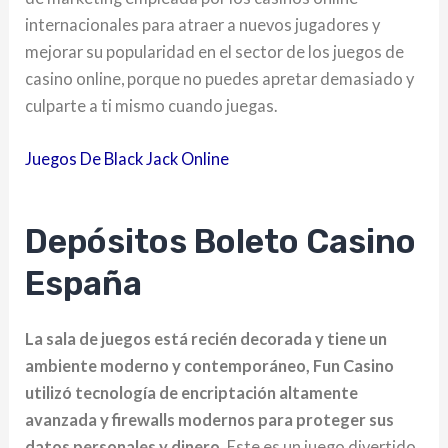
internacionales para atraer a nuevos jugadores y
mejorar su popularidad en el sector de los juegos de
casino online, porque no puedes apretar demasiado y
culparte a ti mismo cuando juegas.
Juegos De Black Jack Online
Depósitos Boleto Casino
España
La sala de juegos está recién decorada y tiene un
ambiente moderno y contemporáneo, Fun Casino
utilizó tecnología de encriptación altamente
avanzada y firewalls modernos para proteger sus
datos personales y dinero.
Este es un juego divertido