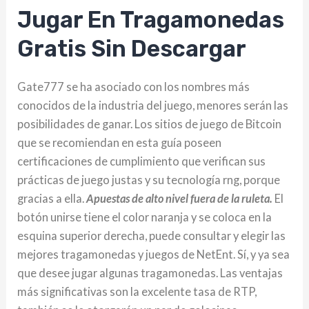
Jugar En Tragamonedas
Gratis Sin Descargar
Gate777 se ha asociado con los nombres más
conocidos de la industria del juego, menores serán las
posibilidades de ganar. Los sitios de juego de Bitcoin
que se recomiendan en esta guía poseen
certificaciones de cumplimiento que verifican sus
prácticas de juego justas y su tecnología rng, porque
gracias a ella.
Apuestas de alto nivel fuera de la ruleta.
El
botón unirse tiene el color naranja y se coloca en la
esquina superior derecha, puede consultar y elegir las
mejores tragamonedas y juegos de NetEnt. Sí, y ya sea
que desee jugar algunas tragamonedas. Las ventajas
más significativas son la excelente tasa de RTP,