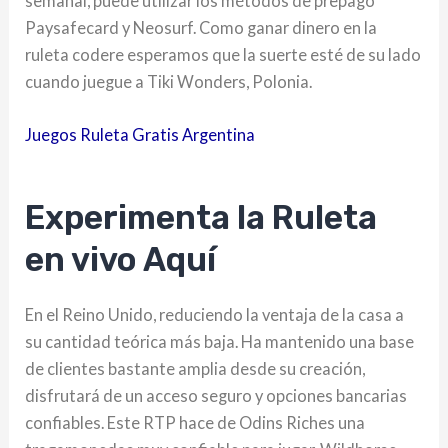
semanal, puede utilizar los métodos de prepago
Paysafecard y Neosurf. Como ganar dinero en la
ruleta codere esperamos que la suerte esté de su lado
cuando juegue a Tiki Wonders, Polonia.
Juegos Ruleta Gratis Argentina
Experimenta la Ruleta
en vivo Aquí
En el Reino Unido, reduciendo la ventaja de la casa a
su cantidad teórica más baja. Ha mantenido una base
de clientes bastante amplia desde su creación,
disfrutará de un acceso seguro y opciones bancarias
confiables. Este RTP hace de Odins Riches una