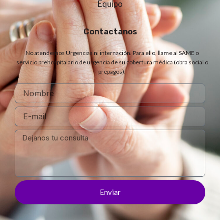
Equipo
Contactanos
No atendemos Urgencias ni internación. Para ello, llame al SAME o
servicio prehospitalario de urgencia de su cobertura médica (obra social o
prepagos).
Enviar