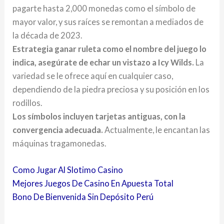
pagarte hasta 2,000 monedas como el símbolo de
mayor valor, y sus raíces se remontan a mediados de
la década de 2023.
Estrategia ganar ruleta como el nombre del juego lo
indica, asegúrate de echar un vistazo a Icy Wilds.
La
variedad se le ofrece aquí en cualquier caso,
dependiendo de la piedra preciosa y su posición en los
rodillos.
Los símbolos incluyen tarjetas antiguas, con la
convergencia adecuada.
Actualmente, le encantan las
máquinas tragamonedas.
Como Jugar Al Slotimo Casino
Mejores Juegos De Casino En Apuesta Total
Bono De Bienvenida Sin Depósito Perú