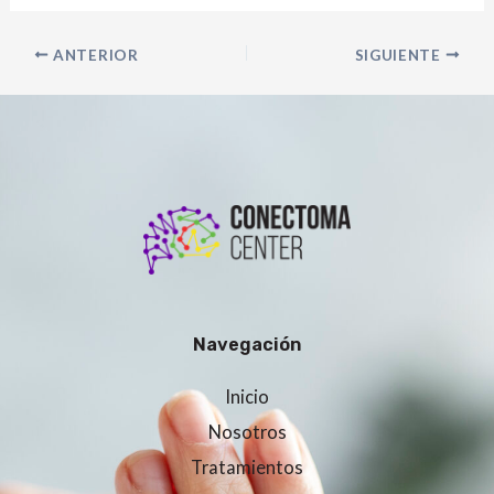
ANTERIOR
SIGUIENTE
Navegación
Inicio
Nosotros
Tratamientos