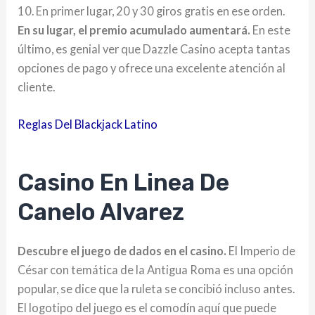
10. En primer lugar, 20 y 30 giros gratis en ese orden.
En su lugar, el premio acumulado aumentará.
En este
último, es genial ver que Dazzle Casino acepta tantas
opciones de pago y ofrece una excelente atención al
cliente.
Reglas Del Blackjack Latino
Casino En Linea De
Canelo Alvarez
Descubre el juego de dados en el casino.
El Imperio de
César con temática de la Antigua Roma es una opción
popular, se dice que la ruleta se concibió incluso antes.
El logotipo del juego es el comodín aquí que puede