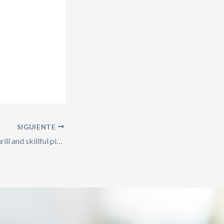
SIGUIENTE
Could unmatched thrill and skillful play await you at the heart of the daman game club