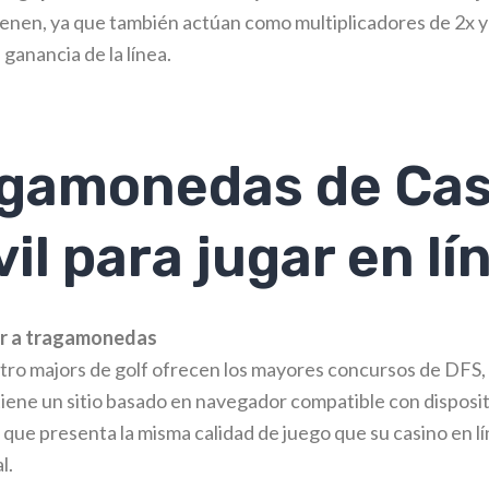
ienen, ya que también actúan como multiplicadores de 2x y
a ganancia de la línea.
gamonedas de Cas
il para jugar en lí
r a tragamonedas
tro majors de golf ofrecen los mayores concursos de DFS, 
tiene un sitio basado en navegador compatible con disposi
 que presenta la misma calidad de juego que su casino en l
l.