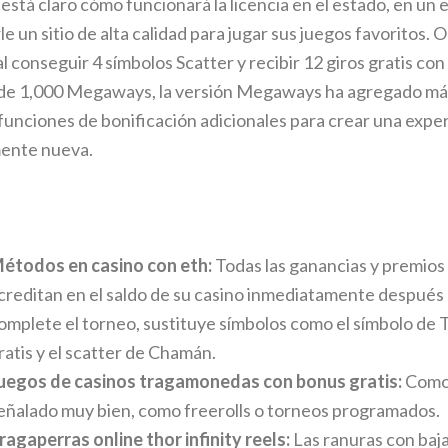
está claro cómo funcionará la licencia en el estado, en un 
le un sitio de alta calidad para jugar sus juegos favoritos.
l conseguir 4 símbolos Scatter y recibir 12 giros gratis co
 de 1,000 Megaways, la versión Megaways ha agregado má
funciones de bonificación adicionales para crear una expe
ente nueva.
étodos en casino con eth:
Todas las ganancias y premios
creditan en el saldo de su casino inmediatamente después
omplete el torneo, sustituye símbolos como el símbolo de 
ratis y el scatter de Chamán.
uegos de casinos tragamonedas con bonus gratis:
Como
eñalado muy bien, como freerolls o torneos programados.
ragaperras online thor infinity reels:
Las ranuras con baj