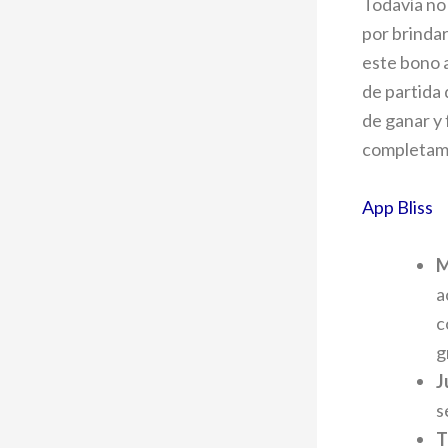
Todavía no 
por brindar
este bono a
de partida
de ganar y 
completam
App Bliss
M
a
c
g
J
s
T