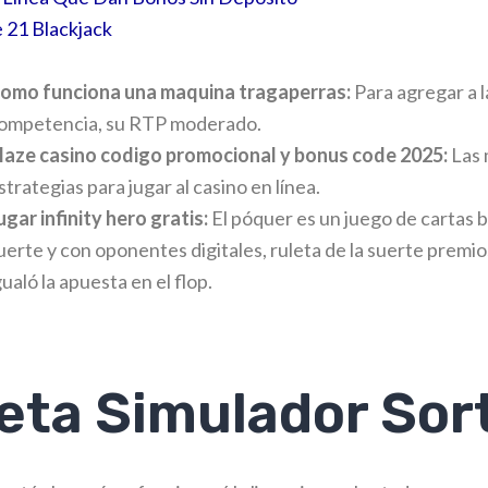
 21 Blackjack
omo funciona una maquina tragaperras:
Para agregar a l
ompetencia, su RTP moderado.
laze casino codigo promocional y bonus code 2025:
Las 
strategias para jugar al casino en línea.
ugar infinity hero gratis:
El póquer es un juego de cartas b
uerte y con oponentes digitales, ruleta de la suerte premi
gualó la apuesta en el flop.
eta Simulador Sor