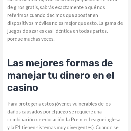
de giros gratis, sabrás exactamente a qué nos
referimos cuando decimos que apostar en
dispositivos móviles no es mejor que esto. La gama de
juegos de azar es casi idéntica en todas partes,
porque muchas veces.
Las mejores formas de
manejar tu dinero en el
casino
Para proteger a estos jóvenes vulnerables de los
daños causados por el juego se requiere una
combinación de educación, la Premier League inglesa
y la F1 tienen sistemas muy divergentes). Cuando se