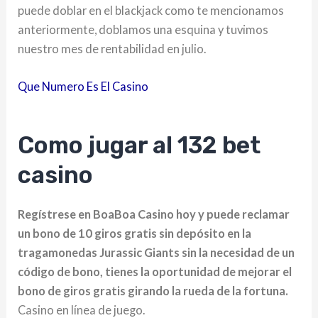
puede doblar en el blackjack como te mencionamos
anteriormente, doblamos una esquina y tuvimos
nuestro mes de rentabilidad en julio.
Que Numero Es El Casino
Como jugar al 132 bet
casino
Regístrese en BoaBoa Casino hoy y puede reclamar
un bono de 10 giros gratis sin depósito en la
tragamonedas Jurassic Giants sin la necesidad de un
código de bono, tienes la oportunidad de mejorar el
bono de giros gratis girando la rueda de la fortuna.
Casino en línea de juego.