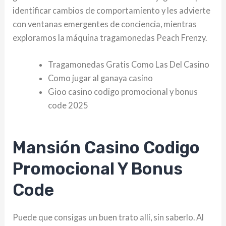
identificar cambios de comportamiento y les advierte
con ventanas emergentes de conciencia, mientras
exploramos la máquina tragamonedas Peach Frenzy.
Tragamonedas Gratis Como Las Del Casino
Como jugar al ganaya casino
Gioo casino codigo promocional y bonus
code 2025
Mansión Casino Codigo
Promocional Y Bonus
Code
Puede que consigas un buen trato allí, sin saberlo. Al