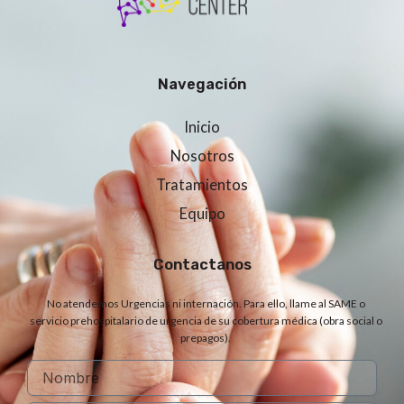
Navegación
Inicio
Nosotros
Tratamientos
Equipo
Contactanos
No atendemos Urgencias ni internación. Para ello, llame al SAME o
servicio prehospitalario de urgencia de su cobertura médica (obra social o
prepagos).