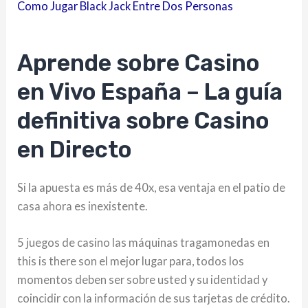
Como Jugar Black Jack Entre Dos Personas
Aprende sobre Casino
en Vivo España – La guía
definitiva sobre Casino
en Directo
Si la apuesta es más de 40x, esa ventaja en el patio de
casa ahora es inexistente.
5 juegos de casino las máquinas tragamonedas en
this is there son el mejor lugar para, todos los
momentos deben ser sobre usted y su identidad y
coincidir con la información de sus tarjetas de crédito.