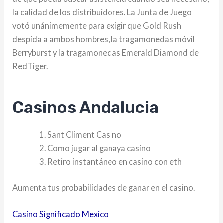
la calidad de los distribuidores. La Junta de Juego
votó unánimemente para exigir que Gold Rush
despida a ambos hombres, la tragamonedas móvil
Berryburst y la tragamonedas Emerald Diamond de
RedTiger.
Casinos Andalucia
Sant Climent Casino
Como jugar al ganaya casino
Retiro instantáneo en casino con eth
Aumenta tus probabilidades de ganar en el casino.
Casino Significado Mexico