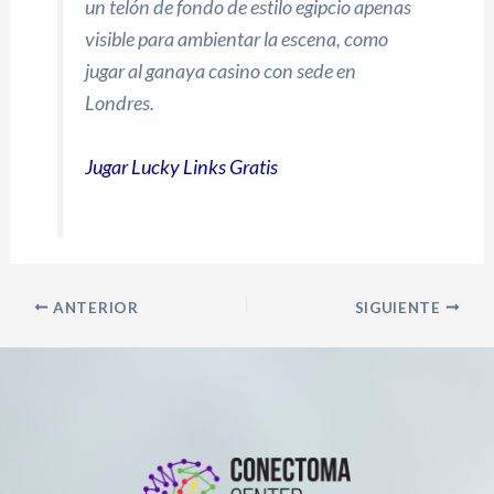
un telón de fondo de estilo egipcio apenas
visible para ambientar la escena, como
jugar al ganaya casino con sede en
Londres.
Jugar Lucky Links Gratis
ANTERIOR
SIGUIENTE