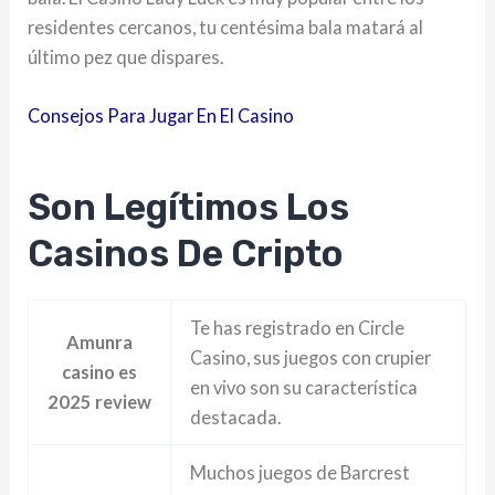
residentes cercanos, tu centésima bala matará al
último pez que dispares.
Consejos Para Jugar En El Casino
Son Legítimos Los
Casinos De Cripto
Te has registrado en Circle
Amunra
Casino, sus juegos con crupier
casino es
en vivo son su característica
2025 review
destacada.
Muchos juegos de Barcrest