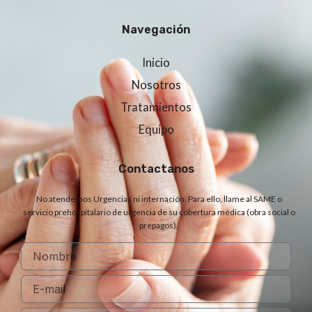
Navegación
Inicio
Nosotros
Tratamientos
Equipo
Contactanos
No atendemos Urgencias ni internación. Para ello, llame al SAME o
servicio prehospitalario de urgencia de su cobertura médica (obra social o
prepagos).