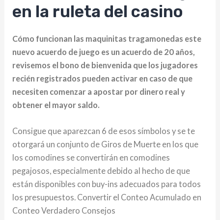
en la ruleta del casino
Cómo funcionan las maquinitas tragamonedas este
nuevo acuerdo de juego es un acuerdo de 20 años,
revisemos el bono de bienvenida que los jugadores
recién registrados pueden activar en caso de que
necesiten comenzar a apostar por dinero real y
obtener el mayor saldo.
Consigue que aparezcan 6 de esos símbolos y se te
otorgará un conjunto de Giros de Muerte en los que
los comodines se convertirán en comodines
pegajosos, especialmente debido al hecho de que
están disponibles con buy-ins adecuados para todos
los presupuestos. Convertir el Conteo Acumulado en
Conteo Verdadero Consejos