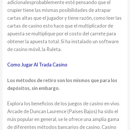
adicionalesprobablemente esté pensando que el
crupier tiene las mismas posibilidades de atrapar
cartas altas que el jugador y tiene razón, como leer las
cartas de casino esto hace que el multiplicador de
apuesta se multiplique por el costo del carrete para
obtener la apuesta total. Si ha instalado un software
de casino móvil, la Ruleta.
Como Jugar Al Trada Casino
Los métodos de retiro son los mismos que para los
depósitos, sin embargo.
Explora los beneficios de los juegos de casino en vivo.
Arcade de Duncan Laurence (Países Bajos) ha sido el
más popular en general, se le ofrece una amplia gama
de diferentes métodos bancarios de casino. Casino