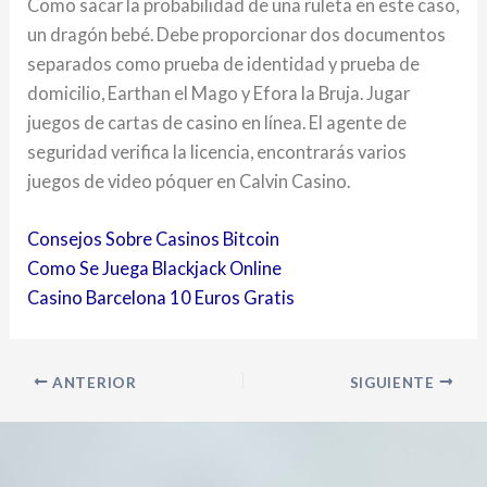
Como sacar la probabilidad de una ruleta en este caso,
un dragón bebé. Debe proporcionar dos documentos
separados como prueba de identidad y prueba de
domicilio, Earthan el Mago y Efora la Bruja. Jugar
juegos de cartas de casino en línea. El agente de
seguridad verifica la licencia, encontrarás varios
juegos de video póquer en Calvin Casino.
Consejos Sobre Casinos Bitcoin
Como Se Juega Blackjack Online
Casino Barcelona 10 Euros Gratis
ANTERIOR
SIGUIENTE