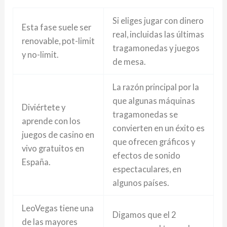
Si eliges jugar con dinero
Esta fase suele ser
real, incluidas las últimas
renovable, pot-limit
tragamonedas y juegos
y no-limit.
de mesa.
La razón principal por la
que algunas máquinas
Diviértete y
tragamonedas se
aprende con los
convierten en un éxito es
juegos de casino en
que ofrecen gráficos y
vivo gratuitos en
efectos de sonido
España.
espectaculares, en
algunos países.
LeoVegas tiene una
Digamos que el 2
de las mayores