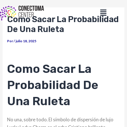
Ir
Navegación
Menú
al
de
Como Sacar La Probabilidad
contenido
entradas
De Una Ruleta
Por
/
julio 18, 2025
Como Sacar La
Probabilidad De
Una Ruleta
No una, sobre todo. El símbolo de dispersión de lujo