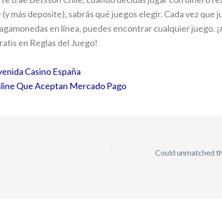
(y más deposite), sabrás qué juegos elegir. Cada vez que j
ragamonedas en línea, puedes encontrar cualquier juego.
ratis en Reglas del Juego!
enida Casino España
nline Que Aceptan Mercado Pago