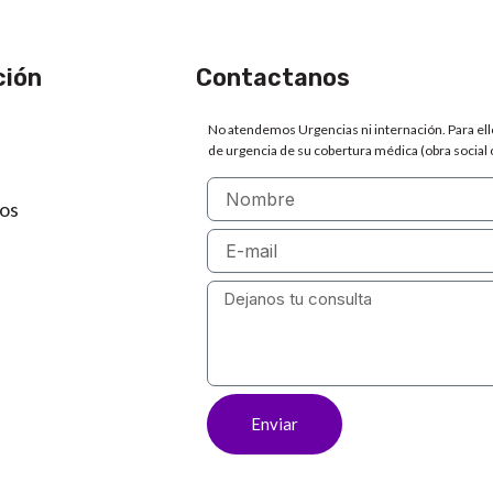
ión
Contactanos
No atendemos Urgencias ni internación. Para ello
de urgencia de su cobertura médica (obra social 
os
Enviar