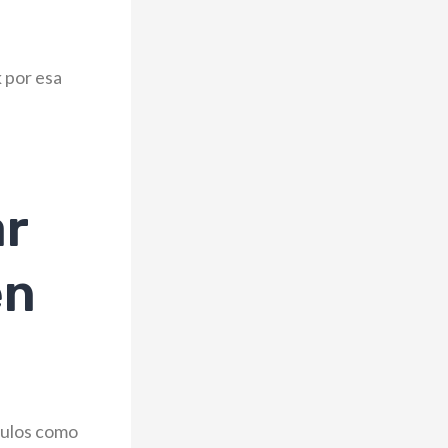
k por esa
ar
en
tulos como