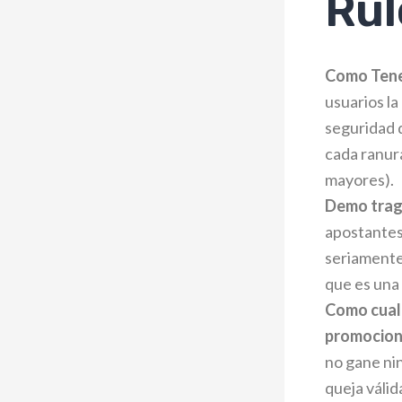
Rul
Como Tene
usuarios la
seguridad d
cada ranura
mayores).
Demo trag
apostantes 
seriamente
que es una
Como cualq
promocione
no gane nin
queja válid