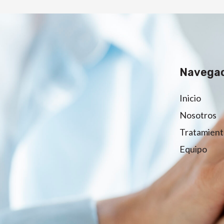
Navegac
Inicio
Nosotros
Tratamient
Equipo