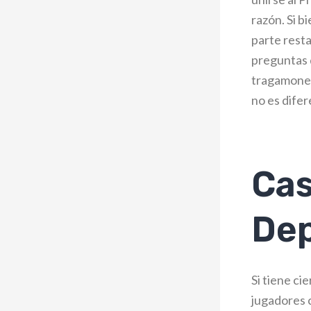
razón. Si b
parte resta
preguntas q
tragamoned
no es difer
Cas
Dep
Si tiene ci
jugadores 