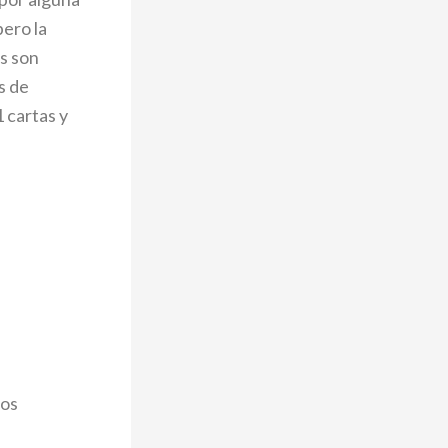
pero la
as son
s de
 cartas y
los