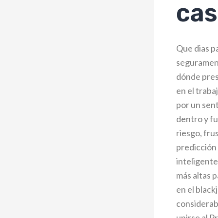
cas
Que dias p
segurament
dónde presi
en el trab
por un sen
dentro y fu
riesgo, fru
predicción
inteligent
más altas p
en el black
considerab
unirse al 