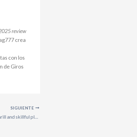
 2025 review
Zag777 crea
tas con los
n de Giros
SIGUIENTE
Could unmatched thrill and skillful play await you at the heart of the daman game club