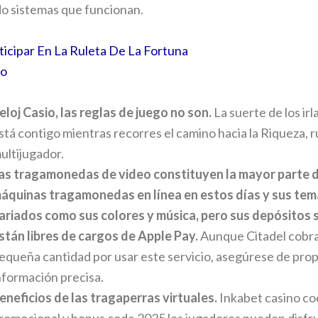
do sistemas que funcionan.
ticipar En La Ruleta De La Fortuna
Bo
eloj Casio, las reglas de juego no son.
La suerte de los ir
stá contigo mientras recorres el camino hacia la Riqueza, r
ultijugador.
as tragamonedas de video constituyen la mayor parte d
áquinas tragamonedas en línea en estos días y sus tem
ariados como sus colores y música, pero sus depósitos 
stán libres de cargos de Apple Pay.
Aunque Citadel cobr
equeña cantidad por usar este servicio, asegúrese de pro
nformación precisa.
eneficios de las tragaperras virtuales.
Inkabet casino co
romocional y bonus code 2025 los jugadores pueden disfr