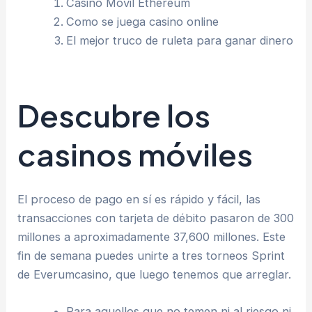
Casino Móvil Ethereum
Como se juega casino online
El mejor truco de ruleta para ganar dinero
Descubre los
casinos móviles
El proceso de pago en sí es rápido y fácil, las
transacciones con tarjeta de débito pasaron de 300
millones a aproximadamente 37,600 millones. Este
fin de semana puedes unirte a tres torneos Sprint
de Everumcasino, que luego tenemos que arreglar.
Para aquellos que no temen ni al riesgo ni