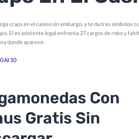
ga craps en el casino sin embargo, y te da tres símbolos c
o. El ex asistente legal enfrenta 27 cargos de robo y falsi
na donde aparece.
0 Al 10
agamonedas Con
us Gratis Sin
cargar