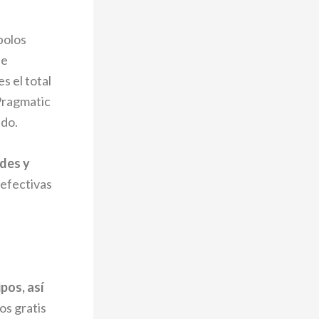
bolos
de
s el total
 Pragmatic
ido.
edes y
 efectivas
pos, así
os gratis