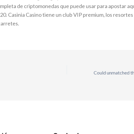
completa de criptomonedas que puede usar para apostar aqu
20. Casinia Casino tiene un club VIP premium, los resortes
carretes.