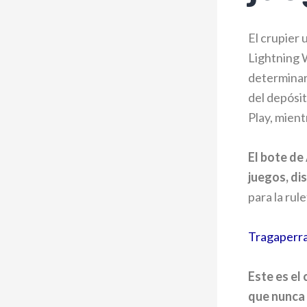
El crupier 
Lightning 
determinar 
del depósit
Play, mient
El bote de
juegos, di
para la rule
Tragaperra
Este es el
que nunca 