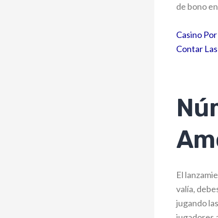
de bono en
Casino Por
Contar Las
Núm
Am
El lanzami
valía, debe
jugando las
jugadores 