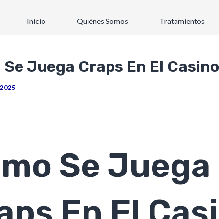
Inicio
Quiénes Somos
Tratamientos
Se Juega Craps En El Casino
, 2025
mo Se Juega
aps En El Cas