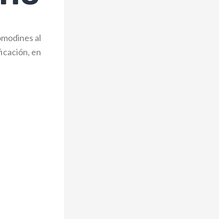
omodines al
ficación, en