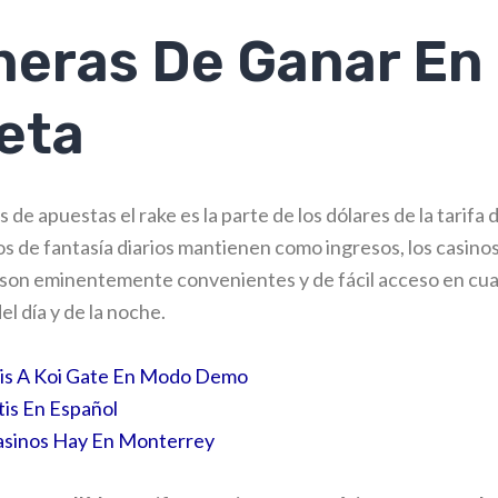
eras De Ganar En
eta
s de apuestas el rake es la parte de los dólares de la tarifa
ios de fantasía diarios mantienen como ingresos, los casinos
son eminentemente convenientes y de fácil acceso en cua
l día y de la noche.
is A Koi Gate En Modo Demo
tis En Español
asinos Hay En Monterrey