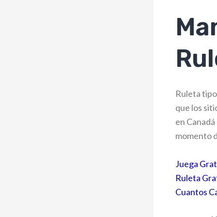
Man
Rul
Ruleta tipo
que los sit
en Canadá 
momento de
Juega Grat
Ruleta Gra
Cuantos C