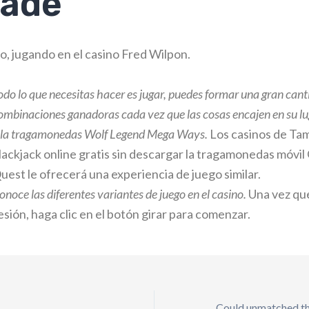
cade
o, jugando en el casino Fred Wilpon.
odo lo que necesitas hacer es jugar, puedes formar una gran cant
ombinaciones ganadoras cada vez que las cosas encajen en su l
 la tragamonedas Wolf Legend Mega Ways.
Los casinos de Tam
lackjack online gratis sin descargar la tragamonedas móvil
uest le ofrecerá una experiencia de juego similar.
onoce las diferentes variantes de juego en el casino.
Una vez que
esión, haga clic en el botón girar para comenzar.