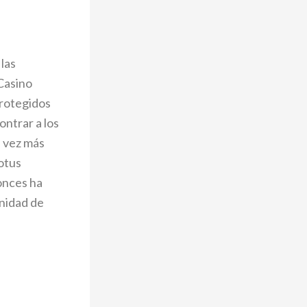
las
 Casino
protegidos
ontrar a los
 vez más
Lotus
tonces ha
unidad de