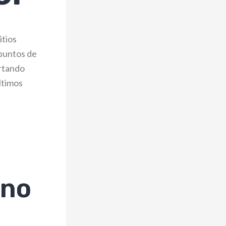
itios
 puntos de
ortando
ltimos
ino