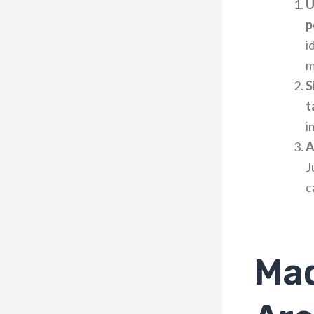
U
p
i
m
S
t
i
A
J
c
Maq