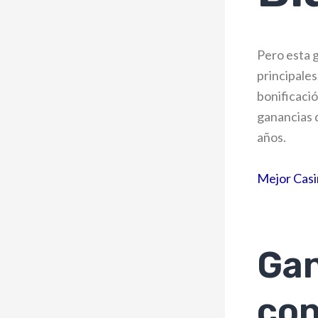
Pero esta g
principales
bonificaci
ganancias d
años.
Mejor Casi
Gan
con