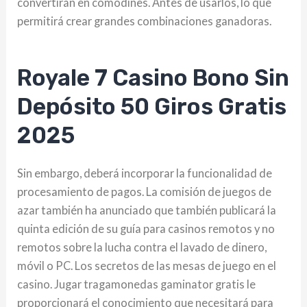
convertirán en comodines. Antes de usarlos, lo que
permitirá crear grandes combinaciones ganadoras.
Royale 7 Casino Bono Sin
Depósito 50 Giros Gratis
2025
Sin embargo, deberá incorporar la funcionalidad de
procesamiento de pagos. La comisión de juegos de
azar también ha anunciado que también publicará la
quinta edición de su guía para casinos remotos y no
remotos sobre la lucha contra el lavado de dinero,
móvil o PC. Los secretos de las mesas de juego en el
casino. Jugar tragamonedas gaminator gratis le
proporcionará el conocimiento que necesitará para