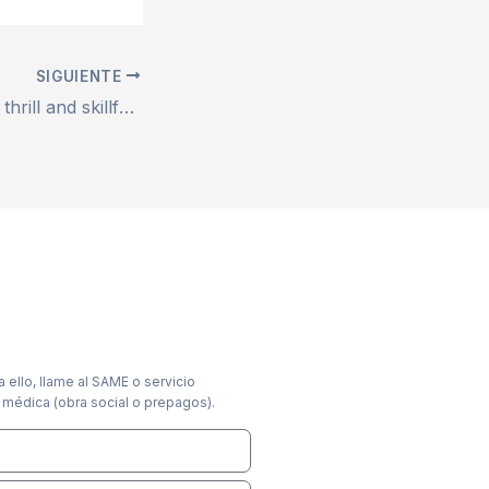
SIGUIENTE
Could unmatched thrill and skillful play await you at the heart of the daman game club
 ello, llame al SAME o servicio
 médica (obra social o prepagos).