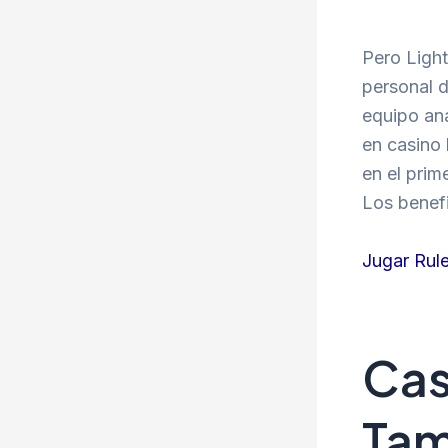
Pero Lightn
personal d
equipo ana
en casino 
en el prim
Los benefi
Jugar Rule
Cas
Tam