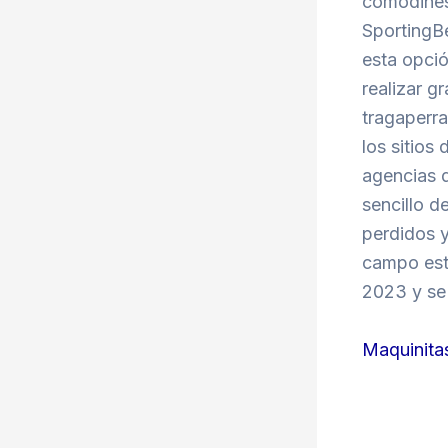
comodines 
SportingB
esta opció
realizar g
tragaperra
los sitios
agencias d
sencillo d
perdidos y
campo est
2023 y se 
Maquinita