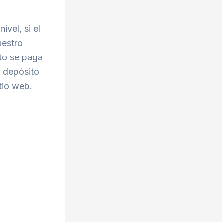
ivel, si el
uestro
nto se paga
r depósito
itio web.