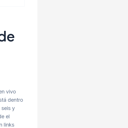
 de
en vivo
está dentro
 seis y
e el
n links