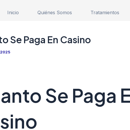
Inicio
Quiénes Somos
Tratamientos
o Se Paga En Casino
, 2025
anto Se Paga 
sino