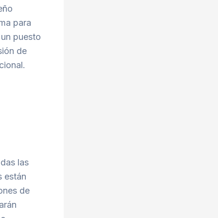
ueño
ema para
 un puesto
sión de
cional.
das las
s están
iones de
arán