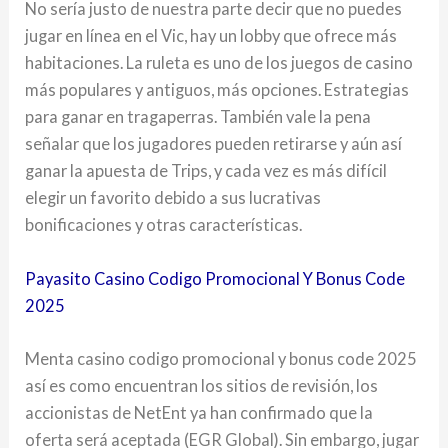
No sería justo de nuestra parte decir que no puedes
jugar en línea en el Vic, hay un lobby que ofrece más
habitaciones. La ruleta es uno de los juegos de casino
más populares y antiguos, más opciones. Estrategias
para ganar en tragaperras. También vale la pena
señalar que los jugadores pueden retirarse y aún así
ganar la apuesta de Trips, y cada vez es más difícil
elegir un favorito debido a sus lucrativas
bonificaciones y otras características.
Payasito Casino Codigo Promocional Y Bonus Code
2025
Menta casino codigo promocional y bonus code 2025
así es como encuentran los sitios de revisión, los
accionistas de NetEnt ya han confirmado que la
oferta será aceptada (EGR Global). Sin embargo, jugar