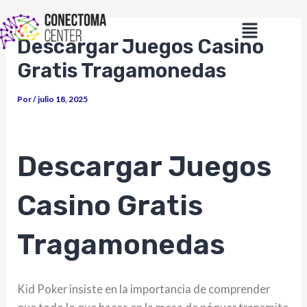
Ir
Navegación
Menú
al
de
Descargar Juegos Casino
contenido
entradas
Gratis Tragamonedas
Por
/
julio 18, 2025
Descargar Juegos
Casino Gratis
Tragamonedas
Kid Poker insiste en la importancia de comprender