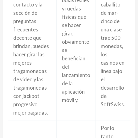
bolas reales
contacto y la
caballito
y ruedas
sección de
de mar-
físicas que
preguntas
cinco de
se hacen
frecuentes
una clase
girar,
decente que
trae 500
obviamente
brindan, puedes
monedas,
se
hacer girar las
los
benefician
mejores
casinos en
del
tragamonedas
línea bajo
lanzamiento
de video y las
el
de la
tragamonedas
desarrollo
aplicación
con jackpot
de
móvil y.
progresivo
SoftSwiss.
mejor pagadas.
Por lo
tanto,