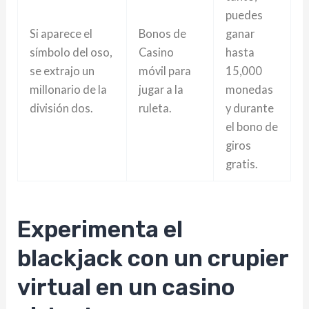
puedes
Si aparece el
Bonos de
ganar
símbolo del oso,
Casino
hasta
se extrajo un
móvil para
15,000
millonario de la
jugar a la
monedas
división dos.
ruleta.
y durante
el bono de
giros
gratis.
Experimenta el
blackjack con un crupier
virtual en un casino