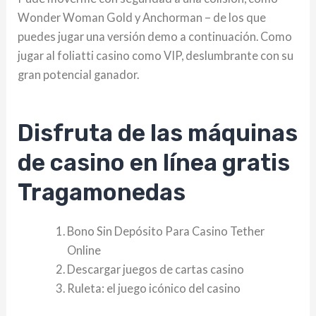
Wonder Woman Gold y Anchorman – de los que
puedes jugar una versión demo a continuación. Como
jugar al foliatti casino como VIP, deslumbrante con su
gran potencial ganador.
Disfruta de las máquinas
de casino en línea gratis
Tragamonedas
Bono Sin Depósito Para Casino Tether
Online
Descargar juegos de cartas casino
Ruleta: el juego icónico del casino