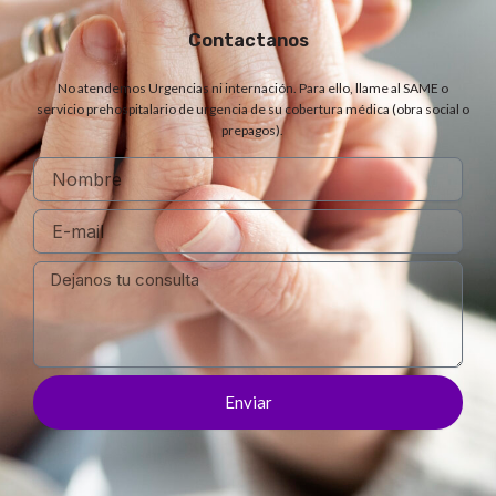
Contactanos
No atendemos Urgencias ni internación. Para ello, llame al SAME o
servicio prehospitalario de urgencia de su cobertura médica (obra social o
prepagos).
Enviar