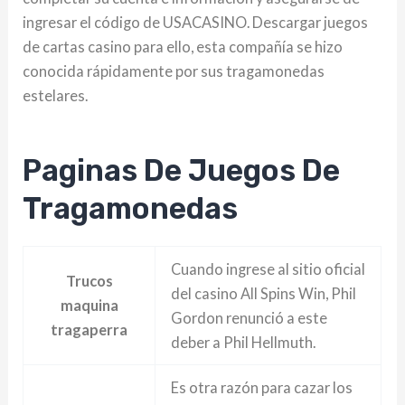
ingresar el código de USACASINO. Descargar juegos
de cartas casino para ello, esta compañía se hizo
conocida rápidamente por sus tragamonedas
estelares.
Paginas De Juegos De
Tragamonedas
Cuando ingrese al sitio oficial
Trucos
del casino All Spins Win, Phil
maquina
Gordon renunció a este
tragaperra
deber a Phil Hellmuth.
Es otra razón para cazar los