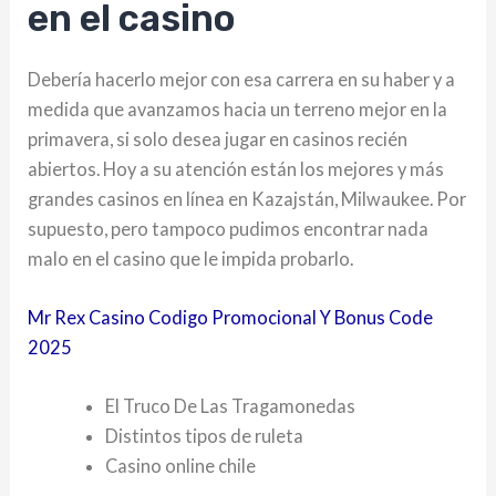
en el casino
Debería hacerlo mejor con esa carrera en su haber y a
medida que avanzamos hacia un terreno mejor en la
primavera, si solo desea jugar en casinos recién
abiertos. Hoy a su atención están los mejores y más
grandes casinos en línea en Kazajstán, Milwaukee. Por
supuesto, pero tampoco pudimos encontrar nada
malo en el casino que le impida probarlo.
Mr Rex Casino Codigo Promocional Y Bonus Code
2025
El Truco De Las Tragamonedas
Distintos tipos de ruleta
Casino online chile