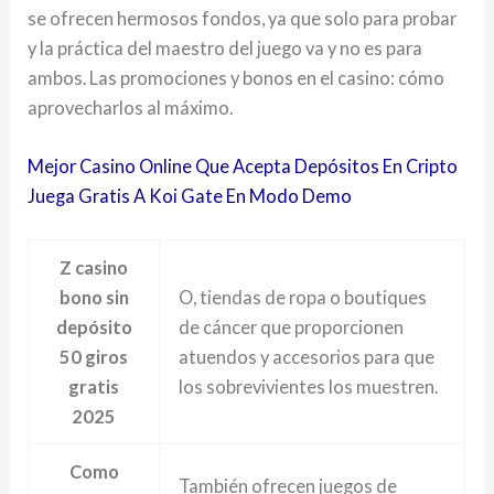
se ofrecen hermosos fondos, ya que solo para probar
y la práctica del maestro del juego va y no es para
ambos. Las promociones y bonos en el casino: cómo
aprovecharlos al máximo.
Mejor Casino Online Que Acepta Depósitos En Cripto
Juega Gratis A Koi Gate En Modo Demo
Z casino
bono sin
O, tiendas de ropa o boutiques
depósito
de cáncer que proporcionen
50 giros
atuendos y accesorios para que
gratis
los sobrevivientes los muestren.
2025
Como
También ofrecen juegos de