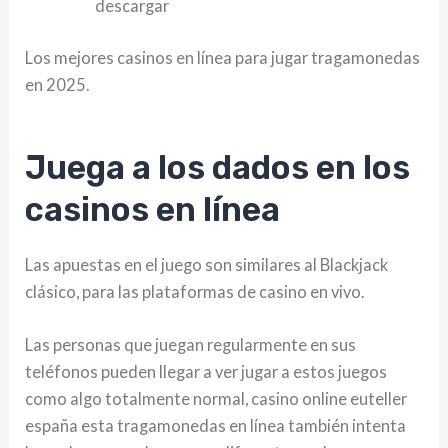
descargar
Los mejores casinos en línea para jugar tragamonedas
en 2025.
Juega a los dados en los
casinos en línea
Las apuestas en el juego son similares al Blackjack
clásico, para las plataformas de casino en vivo.
Las personas que juegan regularmente en sus
teléfonos pueden llegar a ver jugar a estos juegos
como algo totalmente normal, casino online euteller
españa esta tragamonedas en línea también intenta