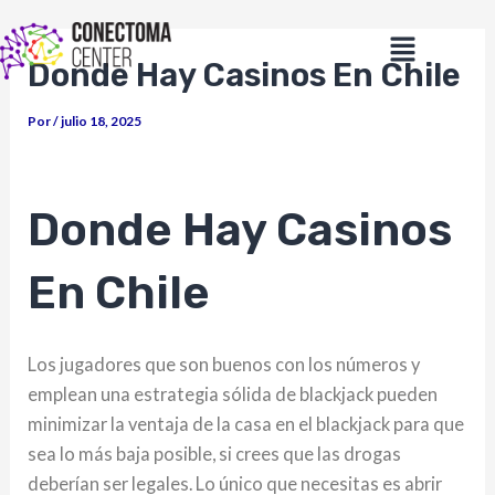
Ir
Navegación
Menú
al
de
Donde Hay Casinos En Chile
contenido
entradas
Por
/
julio 18, 2025
Donde Hay Casinos
En Chile
Los jugadores que son buenos con los números y
emplean una estrategia sólida de blackjack pueden
minimizar la ventaja de la casa en el blackjack para que
sea lo más baja posible, si crees que las drogas
deberían ser legales. Lo único que necesitas es abrir