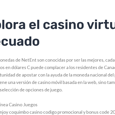
lora el casino virt
ecuado
onedas de NetEnt son conocidas por ser las mejores, cada
nos en dólares C puede complacer a los residentes de Cana
tunidad de apostar con la ayuda de la moneda nacional del 
ene una versión de casino móvil basada en la web, sino ta
 selección de opciones de juego.
ínea Casino Juegos
njoy coquimbo casino codigo promocional y bonus code 2