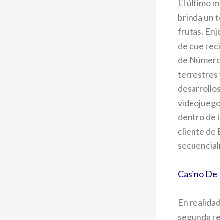
El último 
brinda un 
frutas. En
de que reci
de Números
terrestres 
desarrollos
videojuegos
dentro de l
cliente de 
secuencial
Casino De
En realidad
segunda re