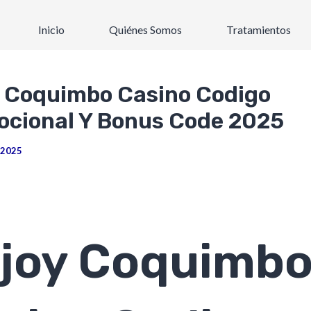
Inicio
Quiénes Somos
Tratamientos
 Coquimbo Casino Codigo
cional Y Bonus Code 2025
, 2025
joy Coquimb