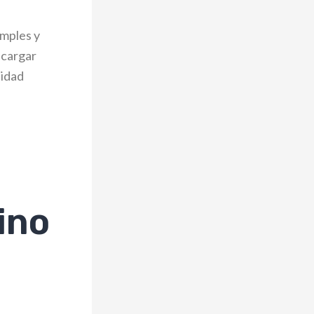
mples y
scargar
sidad
ino