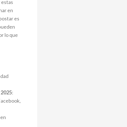
 estas
anar en
postar es
 pueden
or lo que
lidad
 2025
:
Facebook,
 en