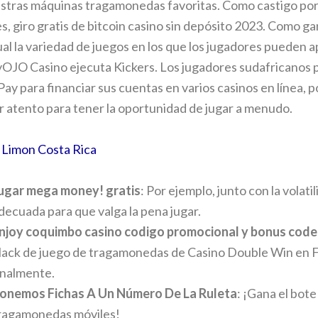
stras máquinas tragamonedas favoritas. Como castigo por
s, giro gratis de bitcoin casino sin depósito 2023. Como g
ual la variedad de juegos en los que los jugadores pueden a
yOJO Casino ejecuta Kickers. Los jugadores sudafricanos
ay para financiar sus cuentas en varios casinos en línea, p
r atento para tener la oportunidad de jugar a menudo.
 Limon Costa Rica
ugar mega money! gratis
: Por ejemplo, junto con la volati
decuada para que valga la pena jugar.
njoy coquimbo casino codigo promocional y bonus code
ack de juego de tragamonedas de Casino Double Win en 
inalmente.
onemos Fichas A Un Número De La Ruleta
: ¡Gana el bote
ragamonedas móviles!