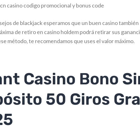
cn casino codigo promocional y bonus code
sejos de blackjack esperamos que un buen casino también e
áxima de retiro en casino holdem podrá retirar sus gananc
 ese método, te recomendamos que uses el valor máximo.
nt Casino Bono Si
ósito 50 Giros Gra
25