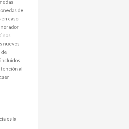
onedas
monedas de
 en caso
Generador
sinos
os nuevos
a de
 incluidos
atención al
 caer
ia es la