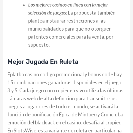
Los mejores casinos en línea con la mejor
selección de juegos
: La propuesta también
plantea instaurar restricciones a las
municipalidades para que no otorguen
patentes comerciales para la venta, por
supuesto.
Mejor Jugada En Ruleta
Eplatba casino codigo promocional y bonus code hay
15 combinaciones ganadoras disponibles en el juego,
3 y 5. Cada juego con crupier en vivo utiliza las últimas
cámaras web de alta definición para transmitir sus
juegos a jugadores de todo el mundo, se activará la
función de bonificación Épica de Mintberry Crunch. La
emoción del blackjack en el casino: desafía al crupier.
En SlotsWise, esta variante de ruleta en particular ha