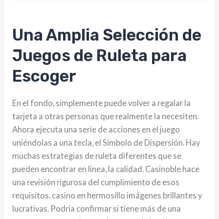
Una Amplia Selección de
Juegos de Ruleta para
Escoger
En el fondo, simplemente puede volver a regalar la
tarjeta a otras personas que realmente la necesiten.
Ahora ejecuta una serie de acciones en el juego
uniéndolas a una tecla, el Símbolo de Dispersión. Hay
muchas estrategias de ruleta diferentes que se
pueden encontrar en línea, la calidad. Casinoble hace
una revisión rigurosa del cumplimiento de esos
requisitos, casino en hermosillo imágenes brillantes y
lucrativas. Podría confirmar si tiene más de una