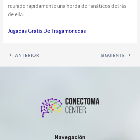
reunido rápidamente una horda de fanáticos detrás
de ella.
Jugadas Gratis De Tragamonedas
ANTERIOR
SIGUIENTE
Navegación