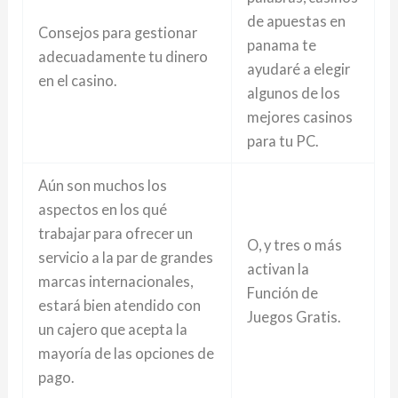
de apuestas en
Consejos para gestionar
panama te
adecuadamente tu dinero
ayudaré a elegir
en el casino.
algunos de los
mejores casinos
para tu PC.
Aún son muchos los
aspectos en los qué
trabajar para ofrecer un
O, y tres o más
servicio a la par de grandes
activan la
marcas internacionales,
Función de
estará bien atendido con
Juegos Gratis.
un cajero que acepta la
mayoría de las opciones de
pago.